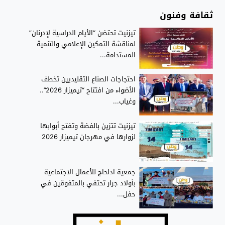
ثقافة وفنون
تيزنيت تحتضن “الأيام الدراسية لإدرنان”
لمناقشة التمكين الإعلامي والتنمية
المستدامة...
احتجاجات الصناع التقليديين تخطف
الأضواء من افتتاح “تيميزار 2026”..
وغياب...
تيزنيت تتزين بالفضة وتفتح أبوابها
لزوارها في مهرجان تيميزار 2026
جمعية ادلحاج للأعمال الاجتماعية
بأولاد جرار تحتفي بالمتفوقين في
حفل...