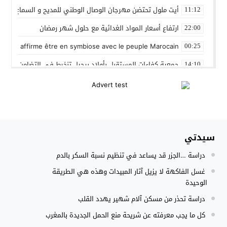
أيت ملول تحتضن مهرجان الوصال الوطني للمديح و السماع من 25 إلى 30 مارس
11:12
ارتفاع أسعار المواد الغدائية مع حلول شهر رمضان
22:00
 Gleut affirme être en symbiose avec le peuple Marocain
00:25
جمعية كفاءات المستقبل بأولاد برحيل تنخرط في التضامن الشعبي
14:10
المنتخب المغربي داخل القاعة يتأهل الى نصف نهائي كأس العر
12:01
نادي بلد الوليد الإسباني يعلن عن ضم الدولي المغربي سليم أملا
20:15
إستعمال السلاح الوظيفي لتوقيف أربعة أشخاص بفاس عرضوا سلا
11:19
سيدتي
النادي الجهوي للصحافة سوس ماسة يستحضر القيم الإنسانية وينظ
22:08
دراسة …الجزر قد يساعد في تنظيم نسبة السكر بالدم
مجلس الحكومة يصادق على مشروع مرسوم مدونة التغطية الصحي
15:54
غسل الفاكهة لا يزيل آثار المبيدات وهذه هي الطريقة
الوحيدة
دراسة تحذر من مسكن آلام شهير يهدد القلب
كل ما يجب معرفته عن شريحة منع الحمل الجديدة بالمغرب