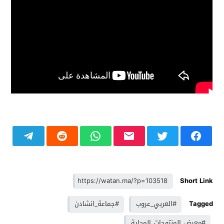
Short Link
Tagged
#العربي_عروب
#جماعة_انشادن
#معرض_المنتوجات_المحلية