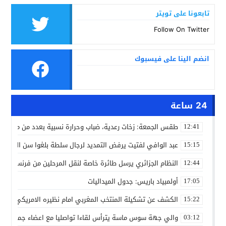
تابعونا على تويتر
Follow On Twitter
انضم الينا على فيسبوك
24 ساعة
طقس الجمعة: زخات رعدية، ضباب وحرارة نسبية بعدد من مدن ال
12:41
عبد الوافي لفتيت يرفض التمديد لرجال سلطة بلغوا سن التقاعد
15:15
النظام الجزائري يرسل طائرة خاصة لنقل المرحلين من فرنسا
12:44
أولمبياد باريس: جدول الميداليات
17:05
الكشف عن تشكيلة المنتخب المغربي امام نظيره الامريكي
15:22
والي جهة سوس ماسة يترأس لقاءا تواصليا مع اعضاء جماعة تام
03:12