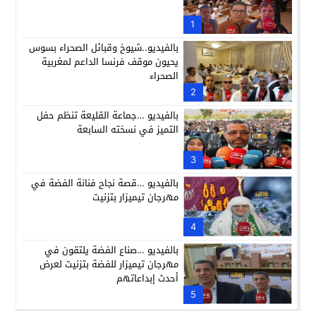
1
بالفيديو..شيوخ وقبائل الصحراء بسوس
يحيون موقف فرنسا الداعم لمغربية
الصحراء
2
بالفيديو …جماعة القليعة تنظم حفل
التميز في نسخته السابعة
3
بالفيديو …قصة نجاح فنانة الفضة في
مهرجان تيميزار بتزنيت
4
بالفيديو …صناع الفضة يلتقون في
مهرجان تيميزار للفضة بتزنيت لعرض
أحدث إبداعاتهم
5