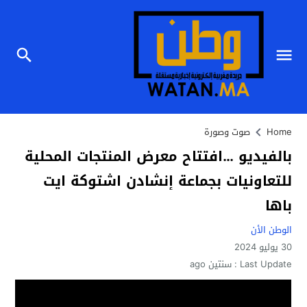
Home
صوت وصورة
بالفيديو …افتتاح معرض المنتجات المحلية
للتعاونيات بجماعة إنشادن اشتوكة ايت
باها
الوطن الأن
30 يوليو 2024
Last Update :
سنتين ago