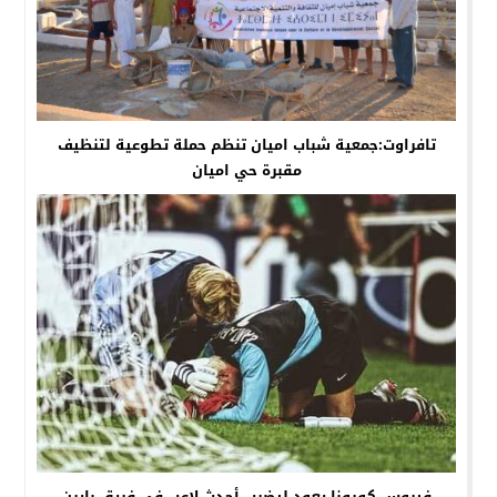
تافراوت:جمعية شباب اميان تنظم حملة تطوعية لتنظيف
مقبرة حي اميان
فيروس كورونا يعود ليضرب أحدث لاعب في فريق بايرن