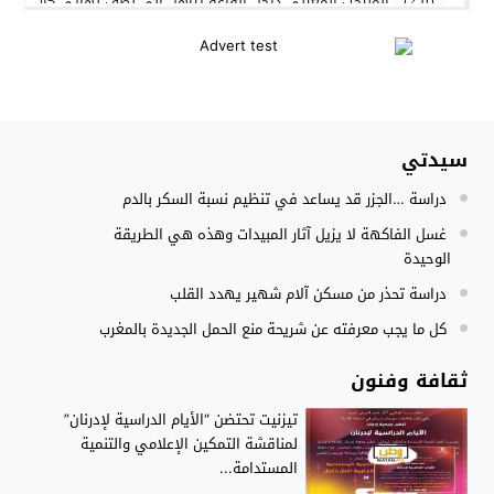
المنتخب المغربي داخل القاعة يتأهل الى نصف نهائي كأس العر
12:01
نادي بلد الوليد الإسباني يعلن عن ضم الدولي المغربي سليم أملا
20:15
إستعمال السلاح الوظيفي لتوقيف أربعة أشخاص بفاس عرضوا سلا
11:19
النادي الجهوي للصحافة سوس ماسة يستحضر القيم الإنسانية وينظ
22:08
سيدتي
مجلس الحكومة يصادق على مشروع مرسوم مدونة التغطية الصحي
15:54
دراسة …الجزر قد يساعد في تنظيم نسبة السكر بالدم
تزنيت : انطلاق فعاليات الدورة الثامنة للملتقى الدولي للثقافات
11:08
غسل الفاكهة لا يزيل آثار المبيدات وهذه هي الطريقة
الوحيدة
دراسة تحذر من مسكن آلام شهير يهدد القلب
كل ما يجب معرفته عن شريحة منع الحمل الجديدة بالمغرب
ثقافة وفنون
تيزنيت تحتضن “الأيام الدراسية لإدرنان”
لمناقشة التمكين الإعلامي والتنمية
المستدامة...