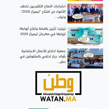
احتجاجات الصناع التقليديين تخطف
الأضواء من افتتاح “تيميزار 2026”..
وغياب...
تيزنيت تتزين بالفضة وتفتح أبوابها
لزوارها في مهرجان تيميزار 2026
جمعية ادلحاج للأعمال الاجتماعية
بأولاد جرار تحتفي بالمتفوقين في
حفل...