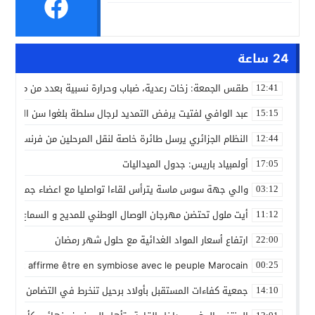
24 ساعة
طقس الجمعة: زخات رعدية، ضباب وحرارة نسبية بعدد من مدن ال
12:41
عبد الوافي لفتيت يرفض التمديد لرجال سلطة بلغوا سن التقاعد
15:15
النظام الجزائري يرسل طائرة خاصة لنقل المرحلين من فرنسا
12:44
أولمبياد باريس: جدول الميداليات
17:05
والي جهة سوس ماسة يترأس لقاءا تواصليا مع اعضاء جماعة تام
03:12
أيت ملول تحتضن مهرجان الوصال الوطني للمديح و السماع من 25 إلى 30 مارس
11:12
ارتفاع أسعار المواد الغدائية مع حلول شهر رمضان
22:00
 Gleut affirme être en symbiose avec le peuple Marocain
00:25
جمعية كفاءات المستقبل بأولاد برحيل تنخرط في التضامن الشعبي
14:10