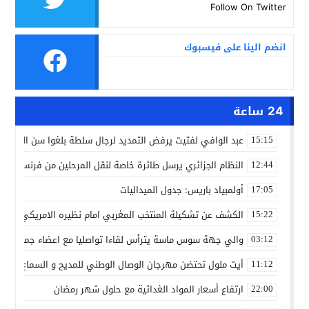
Follow On Twitter
انضم الينا على فيسبوك
24 ساعة
عبد الوافي لفتيت يرفض التمديد لرجال سلطة بلغوا سن التقاعد
15:15
النظام الجزائري يرسل طائرة خاصة لنقل المرحلين من فرنسا
12:44
أولمبياد باريس: جدول الميداليات
17:05
الكشف عن تشكيلة المنتخب المغربي امام نظيره الامريكي
15:22
والي جهة سوس ماسة يترأس لقاءا تواصليا مع اعضاء جماعة تام
03:12
أيت ملول تحتضن مهرجان الوصال الوطني للمديح و السماع من 25 إلى 30 مارس
11:12
ارتفاع أسعار المواد الغدائية مع حلول شهر رمضان
22:00