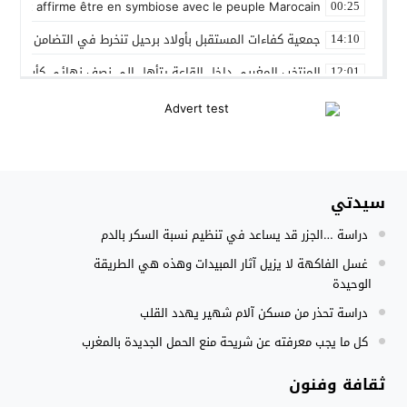
 Gleut affirme être en symbiose avec le peuple Marocain
00:25
جمعية كفاءات المستقبل بأولاد برحيل تنخرط في التضامن الشعبي
14:10
المنتخب المغربي داخل القاعة يتأهل الى نصف نهائي كأس العر
12:01
نادي بلد الوليد الإسباني يعلن عن ضم الدولي المغربي سليم أملا
20:15
إستعمال السلاح الوظيفي لتوقيف أربعة أشخاص بفاس عرضوا سلا
11:19
النادي الجهوي للصحافة سوس ماسة يستحضر القيم الإنسانية وينظ
22:08
سيدتي
مجلس الحكومة يصادق على مشروع مرسوم مدونة التغطية الصحي
15:54
دراسة …الجزر قد يساعد في تنظيم نسبة السكر بالدم
تزنيت : انطلاق فعاليات الدورة الثامنة للملتقى الدولي للثقافات
11:08
غسل الفاكهة لا يزيل آثار المبيدات وهذه هي الطريقة
الوحيدة
دراسة تحذر من مسكن آلام شهير يهدد القلب
كل ما يجب معرفته عن شريحة منع الحمل الجديدة بالمغرب
ثقافة وفنون