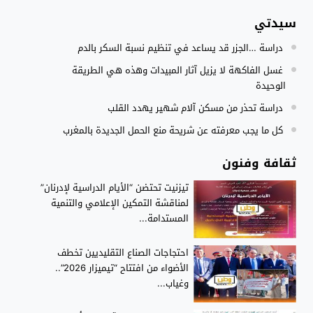
سيدتي
النادي الجهوي للصحافة سوس ماسة يستحضر القيم الإنسانية وينظ
22:08
دراسة …الجزر قد يساعد في تنظيم نسبة السكر بالدم
مجلس الحكومة يصادق على مشروع مرسوم مدونة التغطية الصحي
15:54
غسل الفاكهة لا يزيل آثار المبيدات وهذه هي الطريقة
الوحيدة
دراسة تحذر من مسكن آلام شهير يهدد القلب
كل ما يجب معرفته عن شريحة منع الحمل الجديدة بالمغرب
ثقافة وفنون
تيزنيت تحتضن “الأيام الدراسية لإدرنان”
لمناقشة التمكين الإعلامي والتنمية
المستدامة...
احتجاجات الصناع التقليديين تخطف
الأضواء من افتتاح “تيميزار 2026”..
وغياب...