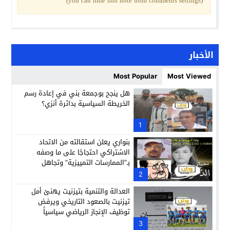
(you can hide this note from comments settings)
الأخبار
Most Popular
Most Viewed
هل ينجح بوجمعة بني في إعادة رسم
الخريطة السياسية بدائرة أنزي؟
1
بنواري يعلن استقالته من الاتحاد
الاشتراكي احتجاجًا على ما وصفه
بـ”الممارسات التمييزية” وتجاهل
مجهودات الراحلة النزهة أباكريم
2
العدالة والتنمية بتيزنيت يهنئ أمل
تيزنيت بالصعود التاريخي ويرفض
توظيف الإنجاز الرياضي سياسياً
3