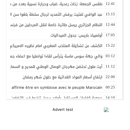
طقس الجمعة: زخات رعدية، ضباب وحرارة نسبية بعدد من مدن ال
12:41
عبد الوافي لفتيت يرفض التمديد لرجال سلطة بلغوا سن التقاعد
15:15
النظام الجزائري يرسل طائرة خاصة لنقل المرحلين من فرنسا
12:44
أولمبياد باريس: جدول الميداليات
17:05
الكشف عن تشكيلة المنتخب المغربي امام نظيره الامريكي
15:22
والي جهة سوس ماسة يترأس لقاءا تواصليا مع اعضاء جماعة تام
03:12
أيت ملول تحتضن مهرجان الوصال الوطني للمديح و السماع من 25 إلى 30 مارس
11:12
ارتفاع أسعار المواد الغدائية مع حلول شهر رمضان
22:00
 Gleut affirme être en symbiose avec le peuple Marocain
00:25
جمعية كفاءات المستقبل بأولاد برحيل تنخرط في التضامن الشعبي
14:10
المنتخب المغربي داخل القاعة يتأهل الى نصف نهائي كأس العر
12:01
نادي بلد الوليد الإسباني يعلن عن ضم الدولي المغربي سليم أملا
20:15
إستعمال السلاح الوظيفي لتوقيف أربعة أشخاص بفاس عرضوا سلا
11:19