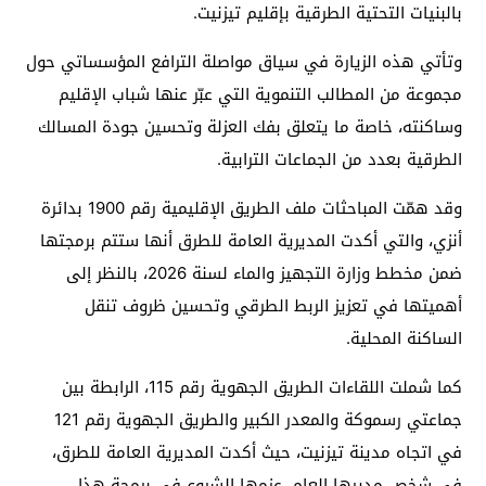
بالبنيات التحتية الطرقية بإقليم تيزنيت.
وتأتي هذه الزيارة في سياق مواصلة الترافع المؤسساتي حول
مجموعة من المطالب التنموية التي عبّر عنها شباب الإقليم
وساكنته، خاصة ما يتعلق بفك العزلة وتحسين جودة المسالك
الطرقية بعدد من الجماعات الترابية.
وقد همّت المباحثات ملف الطريق الإقليمية رقم 1900 بدائرة
أنزي، والتي أكدت المديرية العامة للطرق أنها ستتم برمجتها
ضمن مخطط وزارة التجهيز والماء لسنة 2026، بالنظر إلى
أهميتها في تعزيز الربط الطرقي وتحسين ظروف تنقل
الساكنة المحلية.
كما شملت اللقاءات الطريق الجهوية رقم 115، الرابطة بين
جماعتي رسموكة والمعدر الكبير والطريق الجهوية رقم 121
في اتجاه مدينة تيزنيت، حيث أكدت المديرية العامة للطرق،
في شخص مديرها العام، عزمها الشروع في برمجة هذا