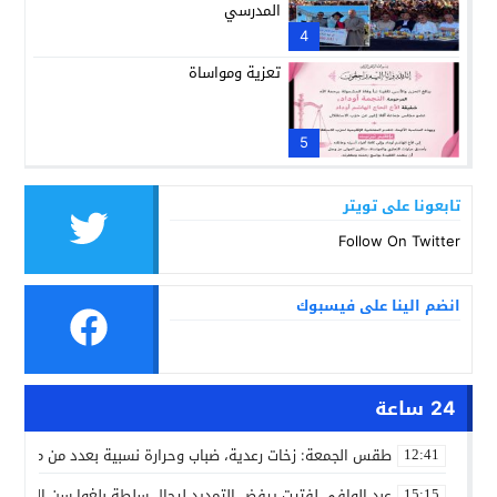
المدرسي
4
تعزية ومواساة
5
تابعونا على تويتر
Follow On Twitter
انضم الينا على فيسبوك
24 ساعة
طقس الجمعة: زخات رعدية، ضباب وحرارة نسبية بعدد من مدن ال
12:41
عبد الوافي لفتيت يرفض التمديد لرجال سلطة بلغوا سن التقاعد
15:15