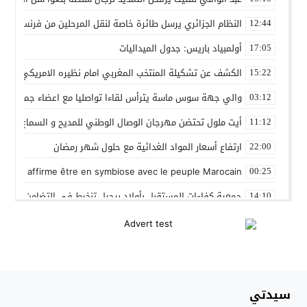
النظام الجزائري يرسل طائرة خاصة لنقل المرحلين من فرنسا
12:44
أولمبياد باريس: جدول الميداليات
17:05
الكشف عن تشكيلة المنتخب المغربي امام نظيره الامريكي
15:22
والي جهة سوس ماسة يترأس لقاءا تواصليا مع اعضاء جماعة تام
03:12
أيت ملول تحتضن مهرجان الوصال الوطني للمديح و السماع من 25 إلى 30 مارس
11:12
ارتفاع أسعار المواد الغدائية مع حلول شهر رمضان
22:00
 Gleut affirme être en symbiose avec le peuple Marocain
00:25
جمعية كفاءات المستقبل بأولاد برحيل تنخرط في التضامن الشعبي
14:10
المنتخب المغربي داخل القاعة يتأهل الى نصف نهائي كأس العر
12:01
نادي بلد الوليد الإسباني يعلن عن ضم الدولي المغربي سليم أملا
20:15
إستعمال السلاح الوظيفي لتوقيف أربعة أشخاص بفاس عرضوا سلا
11:19
سيدتي
النادي الجهوي للصحافة سوس ماسة يستحضر القيم الإنسانية وينظ
22:08