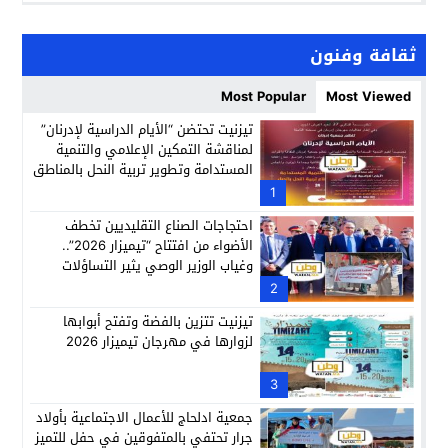
ثقافة وفنون
Most Popular
Most Viewed
تيزنيت تحتضن “الأيام الدراسية لإدرنان”
لمناقشة التمكين الإعلامي والتنمية
المستدامة وتطوير تربية النحل بالمناطق
الجبلية
1
احتجاجات الصناع التقليديين تخطف
الأضواء من افتتاح “تيميزار 2026”..
وغياب الوزير الوصي يثير التساؤلات
2
تيزنيت تتزين بالفضة وتفتح أبوابها
لزوارها في مهرجان تيميزار 2026
3
جمعية ادلحاج للأعمال الاجتماعية بأولاد
جرار تحتفي بالمتفوقين في حفل للتميز