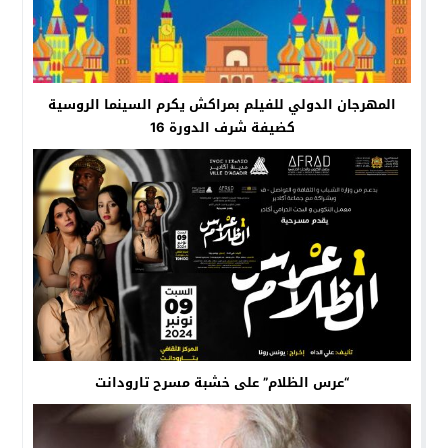
المهرجان الدولي للفيلم بمراكش يكرم السينما الروسية
كضيفة شرف الدورة 16
“عرس الظلام” على خشبة مسرح تارودانت