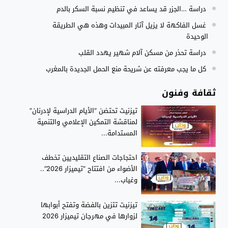
دراسة …الجزر قد يساعد في تنظيم نسبة السكر بالدم
مجلس الحكومة يصادق على مشروع مرسوم مدونة التغطية الصحي
15:54
غسل الفاكهة لا يزيل آثار المبيدات وهذه هي الطريقة
الوحيدة
دراسة تحذر من مسكن آلام شهير يهدد القلب
كل ما يجب معرفته عن شريحة منع الحمل الجديدة بالمغرب
ثقافة وفنون
تيزنيت تحتضن “الأيام الدراسية لإدرنان”
لمناقشة التمكين الإعلامي والتنمية
المستدامة...
احتجاجات الصناع التقليديين تخطف
الأضواء من افتتاح “تيميزار 2026”..
وغياب...
تيزنيت تتزين بالفضة وتفتح أبوابها
لزوارها في مهرجان تيميزار 2026