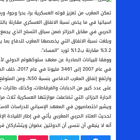
اسبانيا في ما يخص نسبة الانفاق العسكري مقارنة بالنات
الحربي في مقابل الجزائر ضمن سباق التسلح الذي يجمع
وبلغت نسبة الانفاق التي يخصصها المغرب للدفاع بما يت
3.2% مقارنة ب1.2% تورد “المساء”.
في عام 2007 إلى 3461 مليونا في عام 2017، خلف الجزائر، البلد الأفريقي الذي يستورد معظم الأسلحة في القارة.
على عدد كبير من الدبابات والفرقاطات، وكذلك طائرات 
الجارة الجزائر، التي تضاعفت موازنتها العسكرية ثلاث مر
ويشير اختصاصيون في المعهد الإسباني للدراسات الاست
تحديث العتاد الحربي المغربي يأتي في إطار القيادة الإ
أنه لا ينبغي أن ننسى أن الدولتين عضوان ويتشاركان في