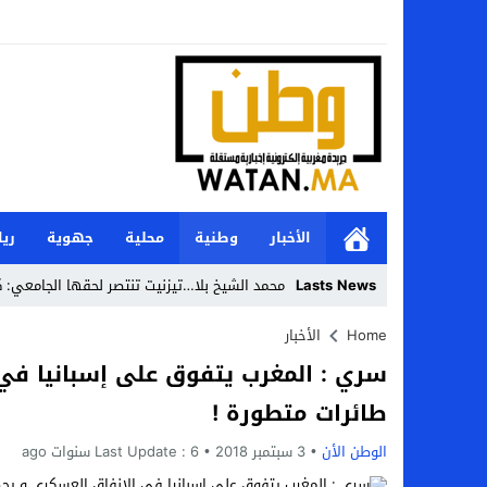
الأخبار
وطنية
محلية
جهوية
ري
Lasts News
محمد الشيخ بلا…تيزنيت تنتصر لحقها الجامعي: كل
Stop
Home
الأخبار
سري : المغرب يتفوق على إسبانيا في 
Previous
طائرات متطورة !
Next
الوطن الأن
3 سبتمبر 2018
6 سنوات ago
Last Update :