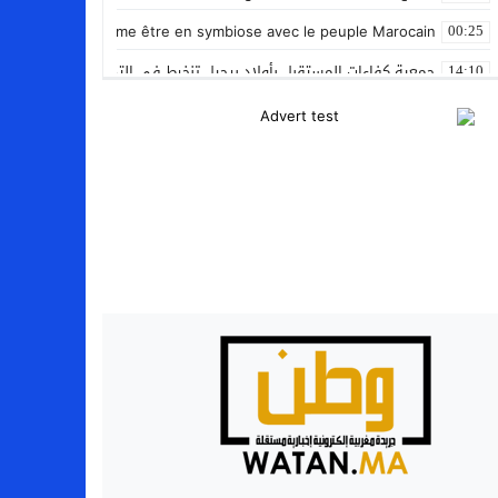
nan Le Gleut affirme être en symbiose avec le peuple Marocain
00:25
جمعية كفاءات المستقبل بأولاد برحيل تنخرط في التضامن الشعبي مع ضحا
14:10
المنتخب المغربي داخل القاعة يتأهل الى نصف نهائي كأس العرب
12:01
نادي بلد الوليد الإسباني يعلن عن ضم الدولي المغربي سليم أملاح
20:15
إستعمال السلاح الوظيفي لتوقيف أربعة أشخاص بفاس عرضوا سلامة الم
11:19
النادي الجهوي للصحافة سوس ماسة يستحضر القيم الإنسانية وينظم يوم 
22:08
مجلس الحكومة يصادق على مشروع مرسوم مدونة التغطية الصحية الأس
15:54