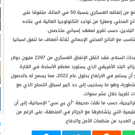
تمكن المغرب من تعزيز قوته العسكرية برا، بحرا وجوا، ورفع من إنفاقه العسكري بنسبة 50 في المائة، متفوقا على
ج المحلي، ومعززا من تواجد التكنولوجيا العالية في عتاده
 البلدين، حسب تقرير لمعهد إسباني متخصص.
ناسب مع الناتج المحلي الإجمالي ثلاثة أضعاف ما تنفق اسبانيا
ووفقا للبيانات الصادرة عن معهد ستوكهولم الدولي لأبحاث السلام، فقد انتقل الإنفاق العسكري من 2297 مليون دولار
وارتفع إنفاق المغرب الدفاعي بنسبة 50%، ومن المتوقع أن يستمر في الارتفاع بحلول عام 2022، مما يسمح له بالحصول
متطورة، وهو ما يستجيب إلى حد كبير لسباق التسلح الذي مع
ات تقريبا خلال عشر سنوات.
راتيجية، حسب ما نقلت صحيفة “أي بي سي” الإسبانية، إلى أن
قليمية التي يتشاطرها مع الجزائر في المنطقة، على الرغم من
 العديد من منظمات الأمن والدفاع.
ت
r