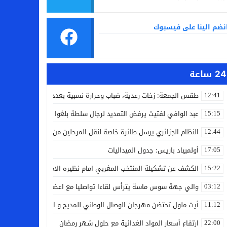
نضم الينا على فيسبوك
24 ساعة
طقس الجمعة: زخات رعدية، ضباب وحرارة نسبية بعدد من مدن المملكة
12:41
عبد الوافي لفتيت يرفض التمديد لرجال سلطة بلغوا سن التقاعد
15:15
النظام الجزائري يرسل طائرة خاصة لنقل المرحلين من فرنسا
12:44
أولمبياد باريس: جدول الميداليات
17:05
الكشف عن تشكيلة المنتخب المغربي امام نظيره الامريكي
15:22
والي جهة سوس ماسة يترأس لقاءا تواصليا مع اعضاء جماعة تامري شما
03:12
أيت ملول تحتضن مهرجان الوصال الوطني للمديح و السماع من 25 إلى 30 مارس
11:12
ارتفاع أسعار المواد الغدائية مع حلول شهر رمضان
22:00