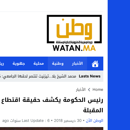
الأخبار
وطنية
محلية
جهوية
ري
Lasts News
محمد الشيخ بلا…تيزنيت تنتصر لحقها الجامعي: ك
Stop
Home
الأخبار
Previous
المقبلة
Next
الوطن الأن
30 ديسمبر 2018
6 سنوات ago
Last Update :