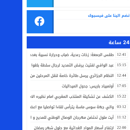
نضم الينا على فيسبوك
24 ساعة
طقس الجمعة: زخات رعدية، ضباب وحرارة نسبية بعدد من مدن المملكة
12:41
عبد الوافي لفتيت يرفض التمديد لرجال سلطة بلغوا سن التقاعد
15:15
النظام الجزائري يرسل طائرة خاصة لنقل المرحلين من فرنسا
12:44
أولمبياد باريس: جدول الميداليات
17:05
الكشف عن تشكيلة المنتخب المغربي امام نظيره الامريكي
15:22
والي جهة سوس ماسة يترأس لقاءا تواصليا مع اعضاء جماعة تامري شما
03:12
أيت ملول تحتضن مهرجان الوصال الوطني للمديح و السماع من 25 إلى 30 مارس
11:12
ارتفاع أسعار المواد الغدائية مع حلول شهر رمضان
22:00