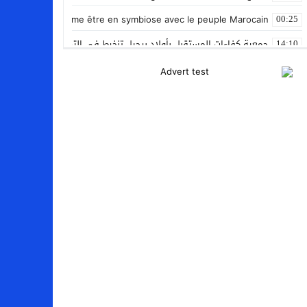
nan Le Gleut affirme être en symbiose avec le peuple Marocain
00:25
جمعية كفاءات المستقبل بأولاد برحيل تنخرط في التضامن الشعبي مع ضحا
14:10
المنتخب المغربي داخل القاعة يتأهل الى نصف نهائي كأس العرب
12:01
نادي بلد الوليد الإسباني يعلن عن ضم الدولي المغربي سليم أملاح
20:15
إستعمال السلاح الوظيفي لتوقيف أربعة أشخاص بفاس عرضوا سلامة الم
11:19
النادي الجهوي للصحافة سوس ماسة يستحضر القيم الإنسانية وينظم يوم 
22:08
مجلس الحكومة يصادق على مشروع مرسوم مدونة التغطية الصحية الأس
15:54