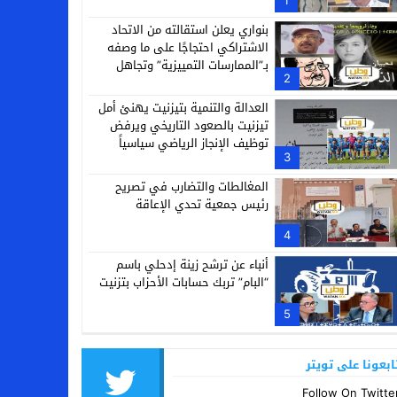
1
بنواري يعلن استقالته من الاتحاد
الاشتراكي احتجاجًا على ما وصفه
بـ”الممارسات التمييزية” وتجاهل
2
مجهودات الراحلة النزهة أباكريم
العدالة والتنمية بتيزنيت يهنئ أمل
تيزنيت بالصعود التاريخي ويرفض
توظيف الإنجاز الرياضي سياسياً
3
المغالطات والتضارب في تصريح
رئيس جمعية تحدي الإعاقة
4
أنباء عن ترشح زينة إدحلي باسم
“البام” تربك حسابات الأحزاب بتزنيت
5
ابعونا على تويتر
Follow On Twitte