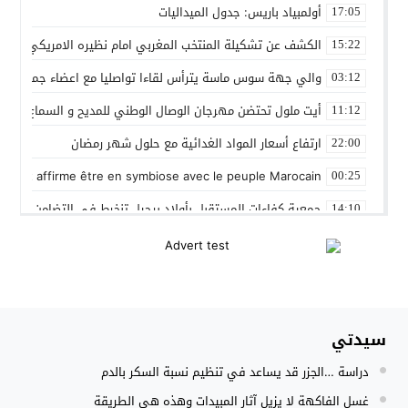
أولمبياد باريس: جدول الميداليات
17:05
الكشف عن تشكيلة المنتخب المغربي امام نظيره الامريكي
15:22
والي جهة سوس ماسة يترأس لقاءا تواصليا مع اعضاء جماعة تام
03:12
أيت ملول تحتضن مهرجان الوصال الوطني للمديح و السماع من 25 إلى 30 مارس
11:12
ارتفاع أسعار المواد الغدائية مع حلول شهر رمضان
22:00
 Gleut affirme être en symbiose avec le peuple Marocain
00:25
جمعية كفاءات المستقبل بأولاد برحيل تنخرط في التضامن الشعبي
14:10
المنتخب المغربي داخل القاعة يتأهل الى نصف نهائي كأس العر
12:01
نادي بلد الوليد الإسباني يعلن عن ضم الدولي المغربي سليم أملا
20:15
إستعمال السلاح الوظيفي لتوقيف أربعة أشخاص بفاس عرضوا سلا
11:19
سيدتي
النادي الجهوي للصحافة سوس ماسة يستحضر القيم الإنسانية وينظ
22:08
دراسة …الجزر قد يساعد في تنظيم نسبة السكر بالدم
مجلس الحكومة يصادق على مشروع مرسوم مدونة التغطية الصحي
15:54
غسل الفاكهة لا يزيل آثار المبيدات وهذه هي الطريقة