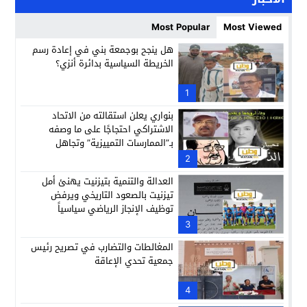
Most Popular
Most Viewed
هل ينجح بوجمعة بني في إعادة رسم
الخريطة السياسية بدائرة أنزي؟
1
بنواري يعلن استقالته من الاتحاد
الاشتراكي احتجاجًا على ما وصفه
بـ”الممارسات التمييزية” وتجاهل
مجهودات الراحلة النزهة أباكريم
2
العدالة والتنمية بتيزنيت يهنئ أمل
تيزنيت بالصعود التاريخي ويرفض
توظيف الإنجاز الرياضي سياسياً
3
المغالطات والتضارب في تصريح رئيس
جمعية تحدي الإعاقة
4