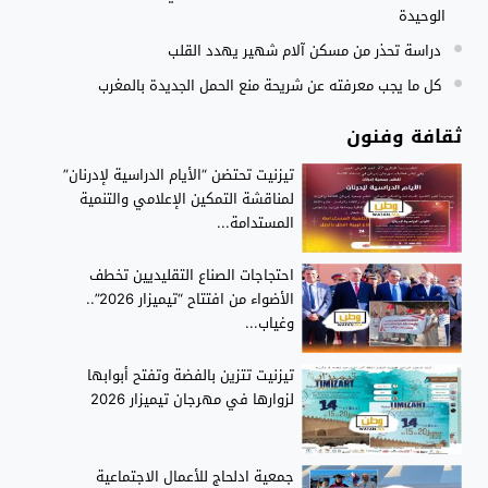
الوحيدة
دراسة تحذر من مسكن آلام شهير يهدد القلب
كل ما يجب معرفته عن شريحة منع الحمل الجديدة بالمغرب
ثقافة وفنون
تيزنيت تحتضن “الأيام الدراسية لإدرنان”
لمناقشة التمكين الإعلامي والتنمية
المستدامة...
احتجاجات الصناع التقليديين تخطف
الأضواء من افتتاح “تيميزار 2026”..
وغياب...
تيزنيت تتزين بالفضة وتفتح أبوابها
لزوارها في مهرجان تيميزار 2026
جمعية ادلحاج للأعمال الاجتماعية