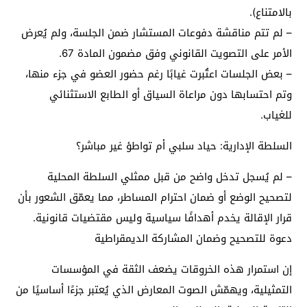
بالامتناع).
– لم تتم مناقشة دفوعات المستشار ضمن الجلسة، ولم يُعرض
الأمر على التصويت القانوني وفق مضمون المادة 67.
– بعض الجلسات اعتُبرت غيابًا رغم حضور العضو في جزء منها،
وتم احتسابها دون مراعاة السياق أو الطابع الاستثنائي
للغياب.
السلطة الإدارية: حياد سلبي أم تواطؤ غير مباشر؟
– لم يُسجل تدخل واضح من قبل ممثلي السلطة المحلية
لتصحيح الوضع أو ضمان احترام المساطر، مما يعمّق الشعور بأن
قرار الإقالة يخدم أهدافًا سياسية وليس مقتضيات قانونية.
دعوة للتصحيح وضمان المشاركة الديمقراطية
إن استمرار هذه الخروقات يضعف الثقة في المؤسسات
التمثيلية، ويهمّش الصوت المعارض الذي يُعتبر جزءًا أساسيًا من