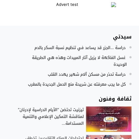
المنتخب المغربي داخل القاعة يتأهل الى نصف نهائي كأس العر
12:01
نادي بلد الوليد الإسباني يعلن عن ضم الدولي المغربي سليم أملا
20:15
إستعمال السلاح الوظيفي لتوقيف أربعة أشخاص بفاس عرضوا سلا
11:19
سيدتي
النادي الجهوي للصحافة سوس ماسة يستحضر القيم الإنسانية وينظ
22:08
دراسة …الجزر قد يساعد في تنظيم نسبة السكر بالدم
مجلس الحكومة يصادق على مشروع مرسوم مدونة التغطية الصحي
15:54
غسل الفاكهة لا يزيل آثار المبيدات وهذه هي الطريقة
الوحيدة
دراسة تحذر من مسكن آلام شهير يهدد القلب
كل ما يجب معرفته عن شريحة منع الحمل الجديدة بالمغرب
ثقافة وفنون
تيزنيت تحتضن “الأيام الدراسية لإدرنان”
لمناقشة التمكين الإعلامي والتنمية
المستدامة...
احتجاجات الصناع التقليديين تخطف