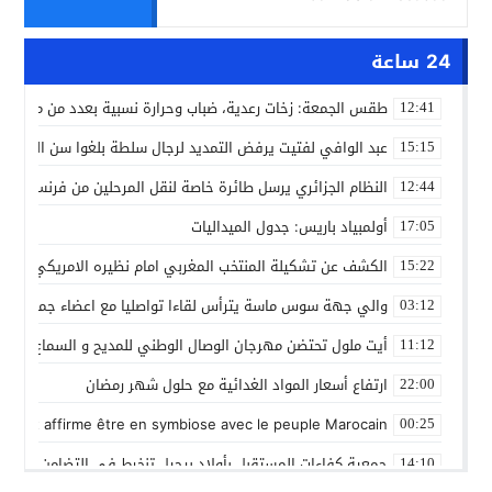
24 ساعة
طقس الجمعة: زخات رعدية، ضباب وحرارة نسبية بعدد من مدن ال
12:41
عبد الوافي لفتيت يرفض التمديد لرجال سلطة بلغوا سن التقاعد
15:15
النظام الجزائري يرسل طائرة خاصة لنقل المرحلين من فرنسا
12:44
أولمبياد باريس: جدول الميداليات
17:05
الكشف عن تشكيلة المنتخب المغربي امام نظيره الامريكي
15:22
والي جهة سوس ماسة يترأس لقاءا تواصليا مع اعضاء جماعة تام
03:12
أيت ملول تحتضن مهرجان الوصال الوطني للمديح و السماع من 25 إلى 30 مارس
11:12
ارتفاع أسعار المواد الغدائية مع حلول شهر رمضان
22:00
 Gleut affirme être en symbiose avec le peuple Marocain
00:25
جمعية كفاءات المستقبل بأولاد برحيل تنخرط في التضامن الشعبي
14:10