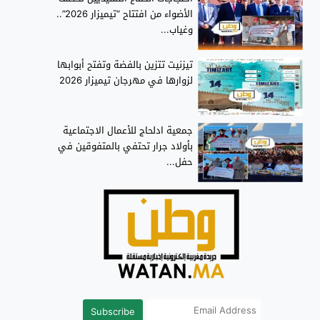
الأضواء من افتتاح “تيميزار 2026”..
وغياب...
تيزنيت تتزين بالفضة وتفتح أبوابها
لزوارها في مهرجان تيميزار 2026
جمعية ادلحاج للأعمال الاجتماعية
بأولاد جرار تحتفي بالمتفوقين في
حفل...
Subscribe