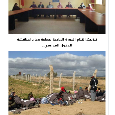
تيزنيت:التئام الدورة العادية بجماعة وجان لمناقشة
الدخول المدرسي…