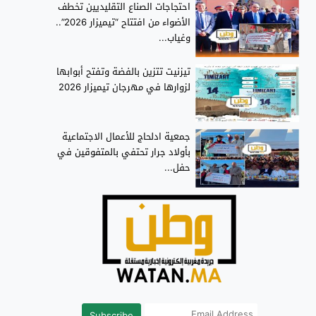
احتجاجات الصناع التقليديين تخطف
الأضواء من افتتاح “تيميزار 2026”..
وغياب...
تيزنيت تتزين بالفضة وتفتح أبوابها
لزوارها في مهرجان تيميزار 2026
جمعية ادلحاج للأعمال الاجتماعية
بأولاد جرار تحتفي بالمتفوقين في
حفل...
Subscribe