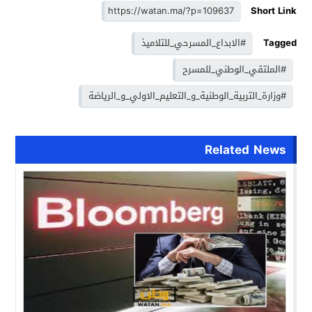
Short Link
Tagged
#الابداع_المسرحي_للتلاميذ
#الملتقي_الوطني_للمسرح
#وزارة_التربية_الوطنية_و_التعليم_الاولي_و_الرياضة
Related News