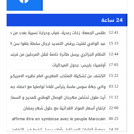
24 ساعة
طقس الجمعة: زخات رعدية، ضباب وحرارة نسبية بعدد من مدن ال
12:41
عبد الوافي لفتيت يرفض التمديد لرجال سلطة بلغوا سن التقاعد
15:15
النظام الجزائري يرسل طائرة خاصة لنقل المرحلين من فرنسا
12:44
أولمبياد باريس: جدول الميداليات
17:05
الكشف عن تشكيلة المنتخب المغربي امام نظيره الامريكي
15:22
والي جهة سوس ماسة يترأس لقاءا تواصليا مع اعضاء جماعة تام
03:12
أيت ملول تحتضن مهرجان الوصال الوطني للمديح و السماع من 25 إلى 30 مارس
11:12
ارتفاع أسعار المواد الغدائية مع حلول شهر رمضان
22:00
 Gleut affirme être en symbiose avec le peuple Marocain
00:25
جمعية كفاءات المستقبل بأولاد برحيل تنخرط في التضامن الشعبي
14:10