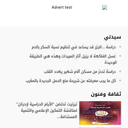
المنتخب المغربي داخل القاعة يتأهل الى نصف نهائي كأس العر
12:01
نادي بلد الوليد الإسباني يعلن عن ضم الدولي المغربي سليم أملا
20:15
إستعمال السلاح الوظيفي لتوقيف أربعة أشخاص بفاس عرضوا سلا
11:19
سيدتي
النادي الجهوي للصحافة سوس ماسة يستحضر القيم الإنسانية وينظ
22:08
دراسة …الجزر قد يساعد في تنظيم نسبة السكر بالدم
مجلس الحكومة يصادق على مشروع مرسوم مدونة التغطية الصحي
15:54
غسل الفاكهة لا يزيل آثار المبيدات وهذه هي الطريقة
الوحيدة
دراسة تحذر من مسكن آلام شهير يهدد القلب
كل ما يجب معرفته عن شريحة منع الحمل الجديدة بالمغرب
ثقافة وفنون
تيزنيت تحتضن “الأيام الدراسية لإدرنان”
لمناقشة التمكين الإعلامي والتنمية
المستدامة...