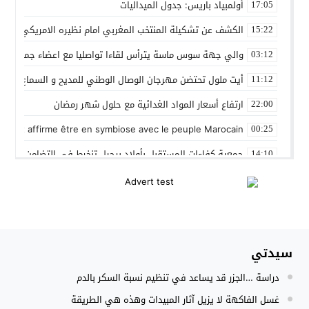
أولمبياد باريس: جدول الميداليات
17:05
الكشف عن تشكيلة المنتخب المغربي امام نظيره الامريكي
15:22
والي جهة سوس ماسة يترأس لقاءا تواصليا مع اعضاء جماعة تام
03:12
أيت ملول تحتضن مهرجان الوصال الوطني للمديح و السماع من 25 إلى 30 مارس
11:12
ارتفاع أسعار المواد الغدائية مع حلول شهر رمضان
22:00
 Gleut affirme être en symbiose avec le peuple Marocain
00:25
جمعية كفاءات المستقبل بأولاد برحيل تنخرط في التضامن الشعبي
14:10
المنتخب المغربي داخل القاعة يتأهل الى نصف نهائي كأس العر
12:01
نادي بلد الوليد الإسباني يعلن عن ضم الدولي المغربي سليم أملا
20:15
إستعمال السلاح الوظيفي لتوقيف أربعة أشخاص بفاس عرضوا سلا
11:19
سيدتي
النادي الجهوي للصحافة سوس ماسة يستحضر القيم الإنسانية وينظ
22:08
دراسة …الجزر قد يساعد في تنظيم نسبة السكر بالدم
مجلس الحكومة يصادق على مشروع مرسوم مدونة التغطية الصحي
15:54
غسل الفاكهة لا يزيل آثار المبيدات وهذه هي الطريقة