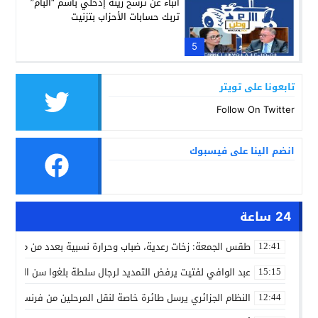
أنباء عن ترشح زينة إدحلي باسم “البام”
تربك حسابات الأحزاب بتزنيت
5
تابعونا على تويتر
Follow On Twitter
انضم الينا على فيسبوك
24 ساعة
طقس الجمعة: زخات رعدية، ضباب وحرارة نسبية بعدد من مدن ال
12:41
عبد الوافي لفتيت يرفض التمديد لرجال سلطة بلغوا سن التقاعد
15:15
النظام الجزائري يرسل طائرة خاصة لنقل المرحلين من فرنسا
12:44