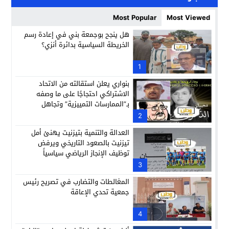
Most Popular
Most Viewed
هل ينجح بوجمعة بني في إعادة رسم
الخريطة السياسية بدائرة أنزي؟
1
بنواري يعلن استقالته من الاتحاد
الاشتراكي احتجاجًا على ما وصفه
بـ”الممارسات التمييزية” وتجاهل
مجهودات الراحلة النزهة أباكريم
2
العدالة والتنمية بتيزنيت يهنئ أمل
تيزنيت بالصعود التاريخي ويرفض
توظيف الإنجاز الرياضي سياسياً
3
المغالطات والتضارب في تصريح رئيس
جمعية تحدي الإعاقة
4