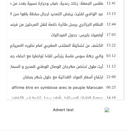
طقس الجمعة: زخات رعدية، ضباب وحرارة نسبية بعدد من مدن ال
12:41
عبد الوافي لفتيت يرفض التمديد لرجال سلطة بلغوا سن التقاعد
15:15
النظام الجزائري يرسل طائرة خاصة لنقل المرحلين من فرنسا
12:44
أولمبياد باريس: جدول الميداليات
17:05
الكشف عن تشكيلة المنتخب المغربي امام نظيره الامريكي
15:22
والي جهة سوس ماسة يترأس لقاءا تواصليا مع اعضاء جماعة تام
03:12
أيت ملول تحتضن مهرجان الوصال الوطني للمديح و السماع من 25 إلى 30 مارس
11:12
ارتفاع أسعار المواد الغدائية مع حلول شهر رمضان
22:00
 Gleut affirme être en symbiose avec le peuple Marocain
00:25
جمعية كفاءات المستقبل بأولاد برحيل تنخرط في التضامن الشعبي
14:10
المنتخب المغربي داخل القاعة يتأهل الى نصف نهائي كأس العر
12:01
نادي بلد الوليد الإسباني يعلن عن ضم الدولي المغربي سليم أملا
20:15
إستعمال السلاح الوظيفي لتوقيف أربعة أشخاص بفاس عرضوا سلا
11:19