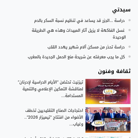
سيدتي
النادي الجهوي للصحافة سوس ماسة يستحضر القيم الإنسانية وينظ
22:08
دراسة …الجزر قد يساعد في تنظيم نسبة السكر بالدم
مجلس الحكومة يصادق على مشروع مرسوم مدونة التغطية الصحي
15:54
غسل الفاكهة لا يزيل آثار المبيدات وهذه هي الطريقة
الوحيدة
دراسة تحذر من مسكن آلام شهير يهدد القلب
كل ما يجب معرفته عن شريحة منع الحمل الجديدة بالمغرب
ثقافة وفنون
تيزنيت تحتضن “الأيام الدراسية لإدرنان”
لمناقشة التمكين الإعلامي والتنمية
المستدامة...
احتجاجات الصناع التقليديين تخطف
الأضواء من افتتاح “تيميزار 2026”..
وغياب...