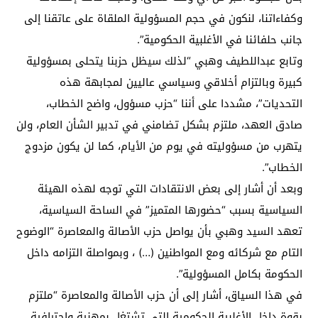
وكفاءاتنا، لنكون في حجم المسؤولية الملقاة على عاتقنا إلى
جانب حلفائنا في الأغلبية الحكومية”.
وتابع عبداللطيف وهبي “لذلك سيظل حزبنا يتحلى بمسؤولية
كبيرة وبالتزام أخلاقي وسياسي عاليين لمجابهة هذه
التحديات”، مشددا على أننا “حزب مسؤول، واضح الخطاب،
صادق العهد، ملتزم بشكل تضامني في تدبير الشأن العام، ولن
يتهرب من مسؤوليته في يوم من الأيام، كما لن يكون مزدوج
الخطاب”.
وبعد أن أشار إلى بعض الانتقادات التي توجه لهذه الهيئة
السياسية بسبب “حضورها المتميز” في الساحة السياسية،
تعهد السيد وهبي بأن يواصل حزب الأصالة والمعاصرة “الوضوح
التام مع شركائه ومع المواطنين (…) ، وبمواصلة التزامه داخل
الحكومة بكامل المسؤولية”.
في هذا السياق، أشار إلى أن حزب الأصالة والمعاصرة “ملتزم
بقوة داخل الأغلبية الحكومية التي تشتغل بمهنية واحترافية