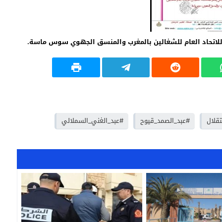
للاتحاد العام للشغالين بالمغرب والمنسق الجهوي سوس ماسة.
قلال
#عبد_الصمد_قيوح
#عبد_الغني_السملالي