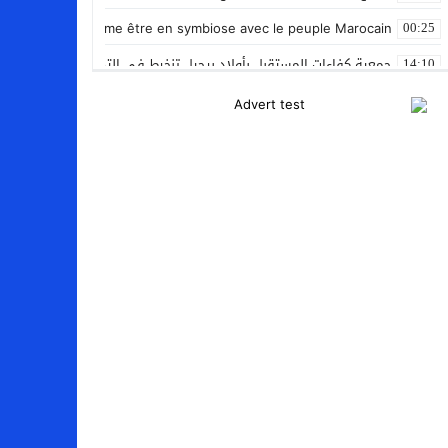
nan Le Gleut affirme être en symbiose avec le peuple Marocain
00:25
جمعية كفاءات المستقبل بأولاد برحيل تنخرط في التضامن الشعبي مع ضحا
14:10
المنتخب المغربي داخل القاعة يتأهل الى نصف نهائي كأس العرب
12:01
نادي بلد الوليد الإسباني يعلن عن ضم الدولي المغربي سليم أملاح
20:15
إستعمال السلاح الوظيفي لتوقيف أربعة أشخاص بفاس عرضوا سلامة الم
11:19
النادي الجهوي للصحافة سوس ماسة يستحضر القيم الإنسانية وينظم يوم 
22:08
مجلس الحكومة يصادق على مشروع مرسوم مدونة التغطية الصحية الأس
15:54