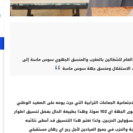
ا
د العام للشغالين بالمغرب والمنسق الجهوي سوس ماسة إلى
لحزب الاستقلال ومنسق جهة سوس ماسة
لاجتماعية الجماعات الترابية التي جرت يومه على الصعيد الوطني
ومنها جهة سوس ماسة حيث بلغنا نتائج إيجابية على مستوى الجهة اي 102 صوتا، وهذا بطبيعة الحال بفضل تنسيق اطوار
لمسؤولين الحزبين، ولذا نعتبر هذا التنسيق قد أعطى نتائجه
ابة والحزب في جميع الميادين لأجل ربح اي رهان مستقبلي