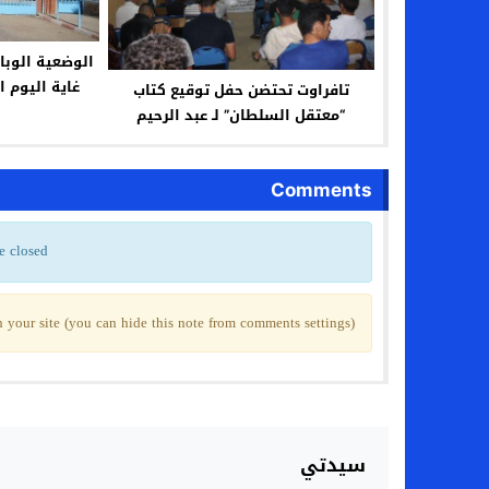
الوضعية الوبا
تافراوت تحتضن حفل ﺗﻮﻗﻴﻊ ﻛﺘﺎﺏ
“معتقل السلطان” لـ عبد الرحيم
إدوصالح
Comments
e closed
your site (you can hide this note from comments settings)
سيدتي