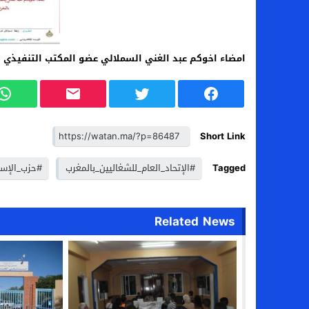
امضاء اخوكم عبد الغني السملالي عضو المكتب التنفيذي 
Short Link
Tagged
#الإتحاد_العام_للشغاليين_بالمغرب
#حزب_الإست
Related News