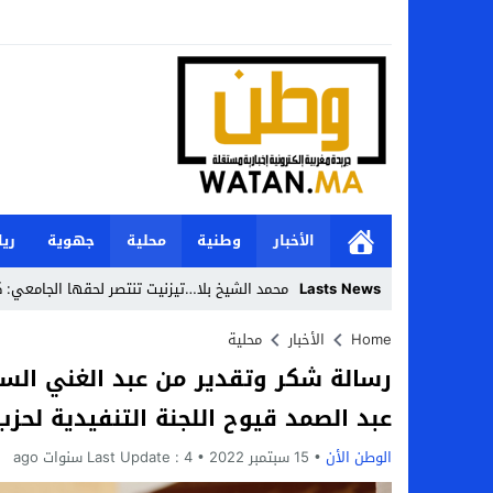
الأخبار
وطنية
محلية
جهوية
ري
Lasts News
محمد الشيخ بلا…تيزنيت تنتصر لحقها الجامعي: ك
Stop
Home
الأخبار
محلية
رسالة شكر وتقدير من عبد الغني السمل
Previous
عبد الصمد قيوح اللجنة التنفيدية لحزب
Next
الوطن الأن
15 سبتمبر 2022
4 سنوات ago
Last Update :