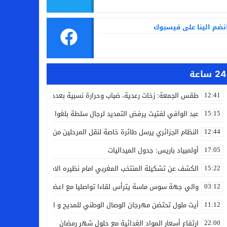
نضم الينا على فيسبوك
24 ساعة
طقس الجمعة: زخات رعدية، ضباب وحرارة نسبية بعدد من مدن المملكة
12:41
عبد الوافي لفتيت يرفض التمديد لرجال سلطة بلغوا سن التقاعد
15:15
النظام الجزائري يرسل طائرة خاصة لنقل المرحلين من فرنسا
12:44
أولمبياد باريس: جدول الميداليات
17:05
الكشف عن تشكيلة المنتخب المغربي امام نظيره الامريكي
15:22
والي جهة سوس ماسة يترأس لقاءا تواصليا مع اعضاء جماعة تامري شما
03:12
أيت ملول تحتضن مهرجان الوصال الوطني للمديح و السماع من 25 إلى 30 مارس
11:12
ارتفاع أسعار المواد الغدائية مع حلول شهر رمضان
22:00