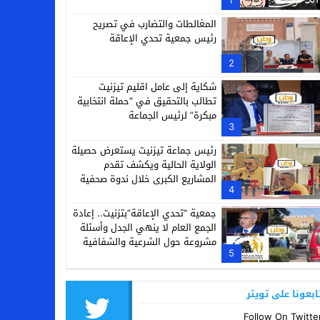
1
مجهودات الراحلة النزهة أباكريم
المغالطات والتضارب في تصريح
رئيس جمعية تحدي الإعاقة
2
شكاية إلى عامل اقليم تيزنيت
تطالب بالتحقيق في “حملة انتخابية
مبكرة” لرئيس الجماعة
3
رئيس جماعة تيزنيت يستعرض حصيلة
الولاية الحالية ويكشف تقدم
المشاريع الكبرى خلال ندوة صحفية
4
جمعية “تحدي الإعاقة”بتزنيت.. إعادة
الجمع العام لا ينهي الجدل وأسئلة
مشروعة حول الشرعية والشفافية
5
المالية
ابعونا على تويتر
Follow On Twitte