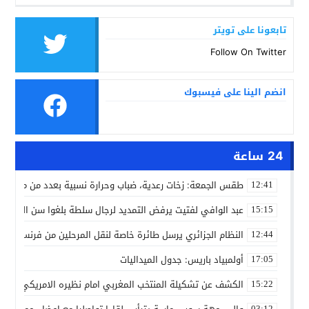
تابعونا على تويتر
Follow On Twitter
انضم الينا على فيسبوك
24 ساعة
طقس الجمعة: زخات رعدية، ضباب وحرارة نسبية بعدد من مدن ال
12:41
عبد الوافي لفتيت يرفض التمديد لرجال سلطة بلغوا سن التقاعد
15:15
النظام الجزائري يرسل طائرة خاصة لنقل المرحلين من فرنسا
12:44
أولمبياد باريس: جدول الميداليات
17:05
الكشف عن تشكيلة المنتخب المغربي امام نظيره الامريكي
15:22
03:12