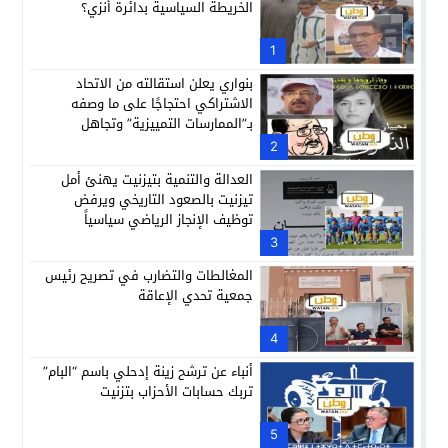
الخريطة السياسية بدائرة أنزي؟
1
بنواري يعلن استقالته من الاتحاد
الاشتراكي احتجاجًا على ما وصفه
بـ”الممارسات التمييزية” وتجاهل
مجهودات الراحلة النزهة أباكريم
2
العدالة والتنمية بتيزنيت يهنئ أمل
تيزنيت بالصعود التاريخي ويرفض
توظيف الإنجاز الرياضي سياسياً
3
المغالطات والتضارب في تصريح رئيس
جمعية تحدي الإعاقة
4
أنباء عن ترشح زينة إدحلي باسم “البام”
تربك حسابات الأحزاب بتزنيت
5