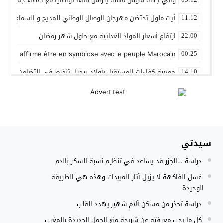
والي جهة سوس ماسة يترأس لقاءا تواصليا مع اعضاء جماعة تام
أيت ملول تحتضن مهرجان الوصال الوطني للمديح و السماع من 25 إلى 30 مارس
11:12
ارتفاع أسعار المواد الغدائية مع حلول شهر رمضان
22:00
 Gleut affirme être en symbiose avec le peuple Marocain
00:25
جمعية كفاءات المستقبل بأولاد برحيل تنخرط في التضامن الشعبي
14:10
المنتخب المغربي داخل القاعة يتأهل الى نصف نهائي كأس العر
12:01
نادي بلد الوليد الإسباني يعلن عن ضم الدولي المغربي سليم أملا
20:15
إستعمال السلاح الوظيفي لتوقيف أربعة أشخاص بفاس عرضوا سلا
11:19
سيدتي
النادي الجهوي للصحافة سوس ماسة يستحضر القيم الإنسانية وينظ
22:08
دراسة …الجزر قد يساعد في تنظيم نسبة السكر بالدم
مجلس الحكومة يصادق على مشروع مرسوم مدونة التغطية الصحي
15:54
غسل الفاكهة لا يزيل آثار المبيدات وهذه هي الطريقة
الوحيدة
دراسة تحذر من مسكن آلام شهير يهدد القلب
كل ما يجب معرفته عن شريحة منع الحمل الجديدة بالمغرب