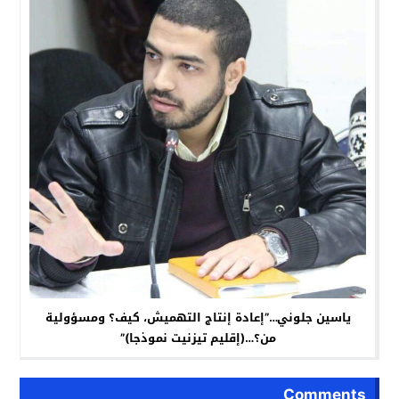
ياسين جلوني…”إعادة إنتاج التهميش، كيف؟ ومسؤولية
من؟…(إقليم تيزنيت نموذجا)”
Comments