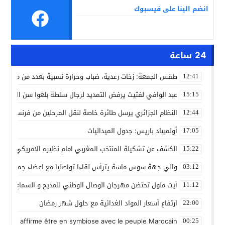
انضم الينا على فيسبوك
24 ساعة
طقس الجمعة: زخات رعدية، ضباب وحرارة نسبية بعدد من مدن ال
12:41
عبد الوافي لفتيت يرفض التمديد لرجال سلطة بلغوا سن التقاعد
15:15
النظام الجزائري يرسل طائرة خاصة لنقل المرحلين من فرنسا
12:44
أولمبياد باريس: جدول الميداليات
17:05
الكشف عن تشكيلة المنتخب المغربي امام نظيره الامريكي
15:22
والي جهة سوس ماسة يترأس لقاءا تواصليا مع اعضاء جماعة تام
03:12
أيت ملول تحتضن مهرجان الوصال الوطني للمديح و السماع من 25 إلى 30 مارس
11:12
ارتفاع أسعار المواد الغدائية مع حلول شهر رمضان
22:00
 Gleut affirme être en symbiose avec le peuple Marocain
00:25