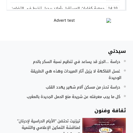
جمعية كفاءات المستقبل بأولاد برحيل تنخرط في التضامن الشعبي
14:10
المنتخب المغربي داخل القاعة يتأهل الى نصف نهائي كأس العر
12:01
نادي بلد الوليد الإسباني يعلن عن ضم الدولي المغربي سليم أملا
20:15
إستعمال السلاح الوظيفي لتوقيف أربعة أشخاص بفاس عرضوا سلا
11:19
سيدتي
النادي الجهوي للصحافة سوس ماسة يستحضر القيم الإنسانية وينظ
22:08
دراسة …الجزر قد يساعد في تنظيم نسبة السكر بالدم
مجلس الحكومة يصادق على مشروع مرسوم مدونة التغطية الصحي
15:54
غسل الفاكهة لا يزيل آثار المبيدات وهذه هي الطريقة
الوحيدة
دراسة تحذر من مسكن آلام شهير يهدد القلب
كل ما يجب معرفته عن شريحة منع الحمل الجديدة بالمغرب
ثقافة وفنون
تيزنيت تحتضن “الأيام الدراسية لإدرنان”
لمناقشة التمكين الإعلامي والتنمية