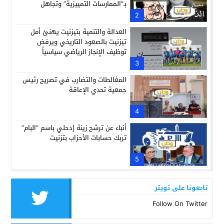
بـ”الممارسات التمييزية” وتجاهل
مجهودات الراحلة النزهة أباكريم
2
العدالة والتنمية بتيزنيت يهنئ أمل
تيزنيت بالصعود التاريخي ويرفض
توظيف الإنجاز الرياضي سياسياً
3
المغالطات والتضارب في تصريح رئيس
جمعية تحدي الإعاقة
4
أنباء عن ترشح زينة إدحلي باسم “البام”
تربك حسابات الأحزاب بتزنيت
5
تابعونا على تويتر
Follow On Twitter