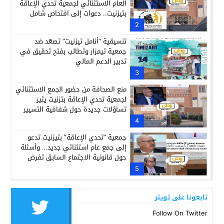
العام الاستثنائي لجمعية تحدي الإعاقة
بتيزنيت.. دعوات إلى افتحاص شامل
للمالية
2
تنسيقية “أنامل تيزنيت” تصعّد ضد
جمعية تيمزار وتطالب بفتح تحقيق في
تدبير الدعم المالي
3
منع الصحافة من حضور الجمع الاستثنائي
لجمعية تحدي الإعاقة بتزنيت يثير
تساؤلات جديدة حول شفافية التسيير
4
جمعية “تحدي الإعاقة” بتيزنيت تدعو
إلى جمع عام استثنائي جديد… وأسئلة
حول قانونية الاجتماع السابق تفرض
نفسها
5
تابعونا على تويتر
Follow On Twitter