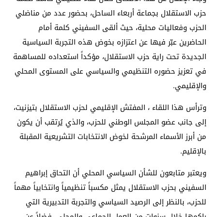
حزب الاستقلال بجماعة أربعاء الساحل، بحضور عدد من مناضلي
الحزب وفعاليات محلية، حيث ألقى السفيني كلمة أمام
الحاضرين عبّر فيها عن اعتزازه بخوض هذه التجربة السياسية
الجديدة تحت راية حزب الاستقلال، مؤكداً استعداده للمساهمة
في تعزيز حضوره التنظيمي والسياسي على المستوى المحلي
والإقليمي.
وترأس هذا اللقاء ، المفتش الإقليمي لحزب الاستقلال بتيزنيت،
إلى جانب عضو المجلس الوطني للحزب، والذي يُرتقب أن يكون
من أبرز الأسماء المرشحة لخوض الانتخابات التشريعية المقبلة
بالإقليم.
ويعتبر متابعون للشأن السياسي المحلي أن التحاق إبراهيم
السفيني بحزب الاستقلال يمثل مكسباً تنظيمياً وانتخابياً مهماً
للحزب، بالنظر إلى الرصيد السياسي والتجربة التدبيرية التي
راكمها خلال سنوات من العمل الجماعي والمحلي، فضلاً عن