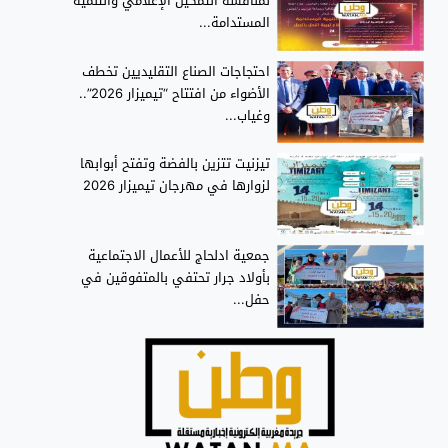
لمناقشة التمكين الإعلامي والتنمية
المستدامة...
احتجاجات الصناع التقليديين تخطف
الأضواء من افتتاح “تيميزار 2026”..
وغياب...
تيزنيت تتزين بالفضة وتفتح أبوابها
لزوارها في مهرجان تيميزار 2026
جمعية ادلحاج للأعمال الاجتماعية
بأولاد جرار تحتفي بالمتفوقين في
حفل...