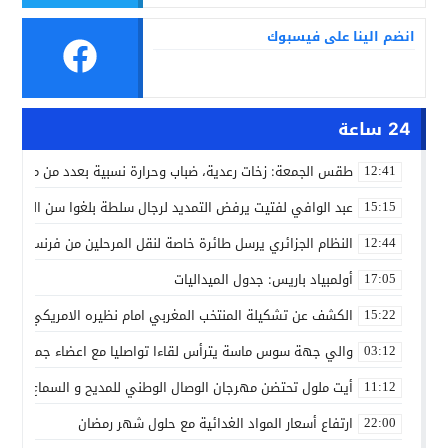
انضم الينا على فيسبوك
24 ساعة
طقس الجمعة: زخات رعدية، ضباب وحرارة نسبية بعدد من مدن ال
12:41
عبد الوافي لفتيت يرفض التمديد لرجال سلطة بلغوا سن التقاعد
15:15
النظام الجزائري يرسل طائرة خاصة لنقل المرحلين من فرنسا
12:44
أولمبياد باريس: جدول الميداليات
17:05
الكشف عن تشكيلة المنتخب المغربي امام نظيره الامريكي
15:22
والي جهة سوس ماسة يترأس لقاءا تواصليا مع اعضاء جماعة تام
03:12
أيت ملول تحتضن مهرجان الوصال الوطني للمديح و السماع من 25 إلى 30 مارس
11:12
ارتفاع أسعار المواد الغدائية مع حلول شهر رمضان
22:00