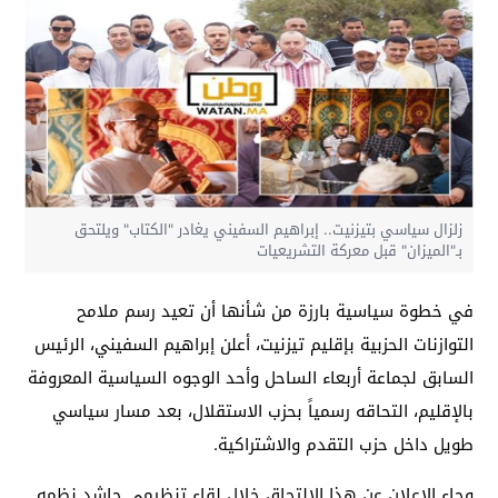
زلزال سياسي بتيزنيت.. إبراهيم السفيني يغادر "الكتاب" ويلتحق
بـ"الميزان" قبل معركة التشريعيات
في خطوة سياسية بارزة من شأنها أن تعيد رسم ملامح
التوازنات الحزبية بإقليم تيزنيت، أعلن إبراهيم السفيني، الرئيس
السابق لجماعة أربعاء الساحل وأحد الوجوه السياسية المعروفة
بالإقليم، التحاقه رسمياً بحزب الاستقلال، بعد مسار سياسي
طويل داخل حزب التقدم والاشتراكية.
وجاء الإعلان عن هذا الالتحاق خلال لقاء تنظيمي حاشد نظمه