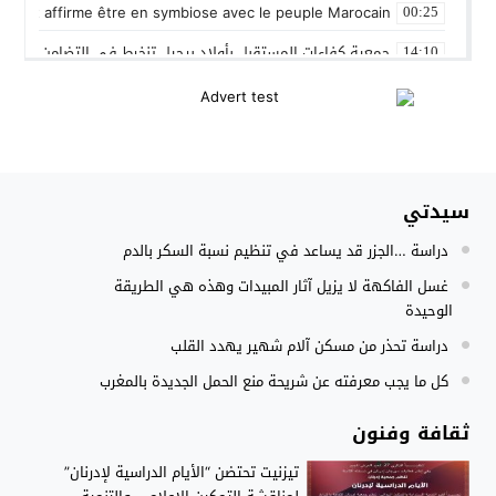
 Gleut affirme être en symbiose avec le peuple Marocain
00:25
جمعية كفاءات المستقبل بأولاد برحيل تنخرط في التضامن الشعبي
14:10
المنتخب المغربي داخل القاعة يتأهل الى نصف نهائي كأس العر
12:01
نادي بلد الوليد الإسباني يعلن عن ضم الدولي المغربي سليم أملا
20:15
إستعمال السلاح الوظيفي لتوقيف أربعة أشخاص بفاس عرضوا سلا
11:19
سيدتي
النادي الجهوي للصحافة سوس ماسة يستحضر القيم الإنسانية وينظ
22:08
دراسة …الجزر قد يساعد في تنظيم نسبة السكر بالدم
مجلس الحكومة يصادق على مشروع مرسوم مدونة التغطية الصحي
15:54
غسل الفاكهة لا يزيل آثار المبيدات وهذه هي الطريقة
الوحيدة
دراسة تحذر من مسكن آلام شهير يهدد القلب
كل ما يجب معرفته عن شريحة منع الحمل الجديدة بالمغرب
ثقافة وفنون
تيزنيت تحتضن “الأيام الدراسية لإدرنان”