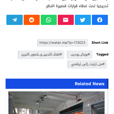
تدريجيا تحت غطاء قرارات قصيرة النظر.
Short Link
Tagged
#بوبكر_بوديب
#لعنة_التدبير_و_قصور_التبرير
#من_تزنيت_إلى_تيغمي
Related News