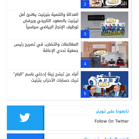
مجهودات الراحلة النزهة أباكريم
2
العدالة والتنمية بتيزنيت يهنئ أمل
تيزنيت بالصعود التاريخي ويرفض
توظيف الإنجاز الرياضي سياسياً
3
المغالطات والتضارب في تصريح رئيس
جمعية تحدي الإعاقة
4
أنباء عن ترشح زينة إدحلي باسم “البام”
تربك حسابات الأحزاب بتزنيت
5
تابعونا على تويتر
Follow On Twitter