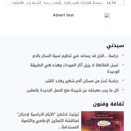
جمعية كفاءات المستقبل بأولاد برحيل تنخرط في التضامن الشعبي
14:10
المنتخب المغربي داخل القاعة يتأهل الى نصف نهائي كأس العر
12:01
نادي بلد الوليد الإسباني يعلن عن ضم الدولي المغربي سليم أملا
20:15
إستعمال السلاح الوظيفي لتوقيف أربعة أشخاص بفاس عرضوا سلا
11:19
سيدتي
النادي الجهوي للصحافة سوس ماسة يستحضر القيم الإنسانية وينظ
22:08
دراسة …الجزر قد يساعد في تنظيم نسبة السكر بالدم
مجلس الحكومة يصادق على مشروع مرسوم مدونة التغطية الصحي
15:54
غسل الفاكهة لا يزيل آثار المبيدات وهذه هي الطريقة
الوحيدة
دراسة تحذر من مسكن آلام شهير يهدد القلب
كل ما يجب معرفته عن شريحة منع الحمل الجديدة بالمغرب
ثقافة وفنون
تيزنيت تحتضن “الأيام الدراسية لإدرنان”
لمناقشة التمكين الإعلامي والتنمية
المستدامة...