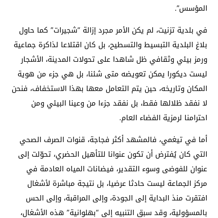
المؤسس”.
في بلدية تزنيت، لم يكن الأمر مجرد إزالة “شجيرات” كما حاول
بلاغ البلدية التبسيط والتسطيح، بل كان اقتلاعا لذاكرة جماعية
ورمز بيئي وثقافي ظل شاهدا على تحولات المدينة، الأشجار
ليست ديكورا يمكن تعويضه متى شئنا، بل هي جزء من هوية
المكان وتاريخه، حين يتم التعامل معها بهذا الاستخفاف، فنحن
لا نفقد ظلالها فقط، بل نفقد جزءا من وعينا البيئي ومن
احترامنا لرمزية الفضاء العام.
أما في تيغمي، فالمشهد أكثر فجاجة، قنوات الصرف الصحي
التي كان يُفترض أن تكون عنوانا للتأهيل الحضري، تحوّلت إلى
عنوان للفوضى وسوء التقدير، فيضانات المياه العادمة في
مركز الجماعة ليست حادثا عرضيا، بل نتيجة مباشرة لأشغال
افتقرت منذ البداية إلى الجودة، وإلى المراقبة، وإلى الحس
بالمسؤولية، وقد سبق التنبيه إلى “بهلوانية” هذه الأشغال،