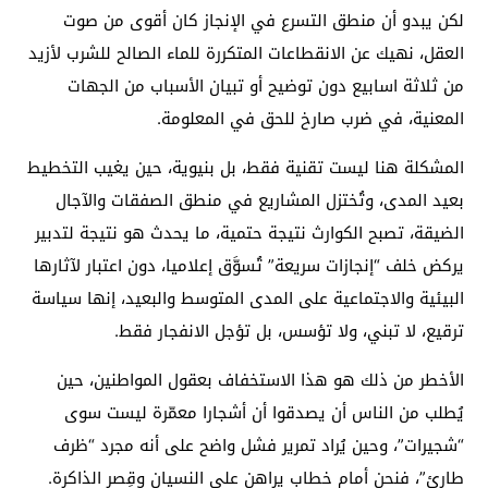
لكن يبدو أن منطق التسرع في الإنجاز كان أقوى من صوت
العقل، نهيك عن الانقطاعات المتكررة للماء الصالح للشرب لأزيد
من ثلاثة اسابيع دون توضيح أو تبيان الأسباب من الجهات
المعنية، في ضرب صارخ للحق في المعلومة.
المشكلة هنا ليست تقنية فقط، بل بنيوية، حين يغيب التخطيط
بعيد المدى، وتُختزل المشاريع في منطق الصفقات والآجال
الضيقة، تصبح الكوارث نتيجة حتمية، ما يحدث هو نتيجة لتدبير
يركض خلف “إنجازات سريعة” تُسوَّق إعلاميا، دون اعتبار لآثارها
البيئية والاجتماعية على المدى المتوسط والبعيد، إنها سياسة
ترقيع، لا تبني، ولا تؤسس، بل تؤجل الانفجار فقط.
الأخطر من ذلك هو هذا الاستخفاف بعقول المواطنين، حين
يُطلب من الناس أن يصدقوا أن أشجارا معمّرة ليست سوى
“شجيرات”، وحين يُراد تمرير فشل واضح على أنه مجرد “ظرف
طارئ”، فنحن أمام خطاب يراهن على النسيان وقِصر الذاكرة.