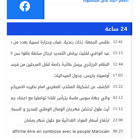
انضم الينا على فيسبوك
24 ساعة
طقس الجمعة: زخات رعدية، ضباب وحرارة نسبية بعدد من مدن ال
12:41
عبد الوافي لفتيت يرفض التمديد لرجال سلطة بلغوا سن التقاعد
15:15
النظام الجزائري يرسل طائرة خاصة لنقل المرحلين من فرنسا
12:44
أولمبياد باريس: جدول الميداليات
17:05
الكشف عن تشكيلة المنتخب المغربي امام نظيره الامريكي
15:22
والي جهة سوس ماسة يترأس لقاءا تواصليا مع اعضاء جماعة تام
03:12
أيت ملول تحتضن مهرجان الوصال الوطني للمديح و السماع من 25 إلى 30 مارس
11:12
ارتفاع أسعار المواد الغدائية مع حلول شهر رمضان
22:00
 Gleut affirme être en symbiose avec le peuple Marocain
00:25