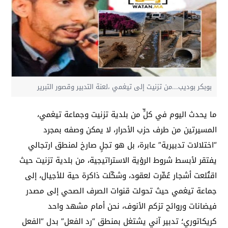
بوبكر بوديب...من تزنيت إلى تيغمي ،لعنة التدبير وقصور التبرير
ما يحدث اليوم في كلٍّ من بلدية تزنيت وجماعة تيغمي،
المسيرتين من طرف حزب الأحرار، لا يمكن وصفه بمجرد
“اختلالات تدبيرية” عابرة، بل هو تجلٍ صارخ لمنطق ارتجالي
يفتقر لأبسط شروط الرؤية الاستراتيجية، من بلدية تزنيت حيث
اقتُلعت أشجار عُمِّرت لعقود، وشكّلت ذاكرة حية للأجيال، إلى
جماعة تيغمي حيث تحولت قنوات الصرف الصحي إلى مصدر
فيضانات وروائح تزكم الأنوف، نحن أمام مشهد واحد
كريكاتوري؛ تدبير آني يشتغل بمنطق “رد الفعل” بدل “الفعل