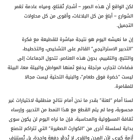
لكن الواقع أن هذه الصور – أشجار تُقتلع، ومياه عادمة تغمر
الشوارع – أبلغ من كل البلاغات، وأقوى من كل محاولات
التجميل.
إن ما نعيشه اليوم هو نتيجة مباشرة للقطيعة مع فكرة
“التدبير الاستراتيجي” القائم على التشخيص، والتخطيط،
والتتبع، والتقييم، بدون هذه العناصر، تتحول الجماعات إلى
فضاءات لتجارب مرتجلة يدفع ثمنها المواطن والبيئة معا، البيئة
ليست “خضرة فوق طعام”، والبنية التحتية ليست مجالا
للمقامرة.
لسنا أمام “لعنة” بقدر ما نحن أمام نتائج منطقية لاختيارات غير
محسوبة، وما لم يتم القطع مع هذا النمط من التدبير، وإرساء
ثقافة المسؤولية والمحاسبة، فإن ما نراه اليوم لن يكون سوى
بداية لسلسلة أخرى من “الكوارث الصغيرة” التي تتراكم لتصنع
أزمة كبرى، لأن المدن والقرى لا تُدمَّر دفعة واحدة، بل تُستنزف