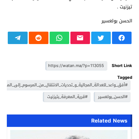
تيزنيت .
الحسن بولعسير
Short Link
Tagged
#أفق_واعد_للعدالة_المجالية_و_تحديات_الانتقال_من_المرسوم_إلى_المدرج
#الحسن_بولعسير
#قرية_المعرفة_بتيزنيت
Related News