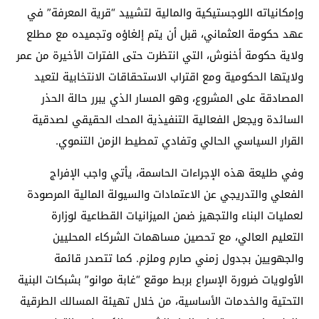
وإمكانياته اللوجستيكية والمالية لتشييد “قرية المعرفة” في
عهد حكومة العثماني، قبل أن يتم إلغاؤه وتجميده مع مطلع
ولاية حكومة أخنوش، التي انتظرت حتى الفترات الأخيرة من عمر
ولايتها الحكومية ومع اقتراب الاستحقاقات الانتخابية لتعيد
المصادقة على المشروع، وهو المسار الذي يبرر حالة الحذر
السائدة ويجعل الفعالية التنفيذية المحك الحقيقي لصدقية
القرار السياسي الحالي وتفادي تمطيط الزمن التنموي.
وفي طليعة هذه الإجراءات الحاسمة، يأتي واجب الإفراج
الفعلي والتدريجي عن الاعتمادات والسيولة المالية المرصودة
لعمليات البناء والتجهيز ضمن الميزانيات القطاعية لوزارة
التعليم العالي، مع تحصين مساهمات الشركاء المحليين
والجهويين بجدول زمني صارم وملزم. كما تتصدر قائمة
الأولويات ضرورة الإسراع بربط موقع “غابة موانو” بشبكات البنية
التحتية والخدمات الأساسية، من خلال تهيئة المسالك الطرقية