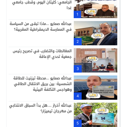
الجامعي: كليتان اليوم، وقطب جامعي
غدا
1
عبدالله صمايو …ماذا تبقى من السياسة
في الممارسة الديمقراطية المغربية؟
2
المغالطات والتضارب في تصريح رئيس
جمعية تحدي الإعاقة
3
عبدالله صمايو …محطة تيزنيت للطاقة
الشمسية: بين بريق الانتقال الطاقي
وهواجس التكلفة البيئية
4
عبدالله أخراز ….هل بدأ السباق الانتخابي
من مهرجان تيميزار؟
5