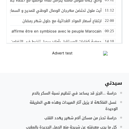
والي جهة سوس ماسة يترأس لقاءا تواصليا مع اعضاء جماعة تام
أيت ملول تحتضن مهرجان الوصال الوطني للمديح و السماع من 25 إلى 30 مارس
11:12
ارتفاع أسعار المواد الغدائية مع حلول شهر رمضان
22:00
 Gleut affirme être en symbiose avec le peuple Marocain
00:25
جمعية كفاءات المستقبل بأولاد برحيل تنخرط في التضامن الشعبي
14:10
المنتخب المغربي داخل القاعة يتأهل الى نصف نهائي كأس العر
12:01
نادي بلد الوليد الإسباني يعلن عن ضم الدولي المغربي سليم أملا
20:15
إستعمال السلاح الوظيفي لتوقيف أربعة أشخاص بفاس عرضوا سلا
11:19
سيدتي
النادي الجهوي للصحافة سوس ماسة يستحضر القيم الإنسانية وينظ
22:08
دراسة …الجزر قد يساعد في تنظيم نسبة السكر بالدم
مجلس الحكومة يصادق على مشروع مرسوم مدونة التغطية الصحي
15:54
غسل الفاكهة لا يزيل آثار المبيدات وهذه هي الطريقة
الوحيدة
دراسة تحذر من مسكن آلام شهير يهدد القلب
كل ما يجب معرفته عن شريحة منع الحمل الجديدة بالمغرب