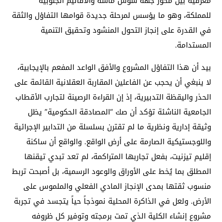
معرفية بين محور جهة سوس ماسة والأقاليم الجنوبية
للمملكة، وهو ما يؤسس لمرحلة جديدة قوامها التفاؤل والثقة
في القدرة على إنجاز التحول المنشود وتحقيق التنمية
المستدامة.
بيد أن هذا التفاؤل المشروع والأفق الواعد المفعم بالإيجابية،
لا ينبغي أن يحجب عن الفاعلين المقاربة العقلانية القائمة على
الحذر واليقظة التدبيرية، إذ إن القراءة الرصينة لتجارب الأقطاب
الجامعية الناشئة تؤكد أن صك “المصادقة الحكومية” يظل
وثيقة إدارية ونظرية ما لم تقترن بسلسلة من التدابير الإجرائية
واللوجستيكية الصارمة على أرض الواقع. والواقع أن ساكنة
إقليم تيزنيت، بفعل تجاربها المتراكمة، لم تعد تبدي تيقنها
المطلق بما يُخط على الأوراق والوعود الرسمية، بل أصبحت تربط
منسوب ثقتها بمدى الإنجاز المادي الفعلي والملموس على
الأرض. ولعل في الذاكرة المحلية نموذجاً حياً يتجسد في تجربة
مشروع إنشاء الكلية الذي تمت برمجته وتوفير كل ظروفه