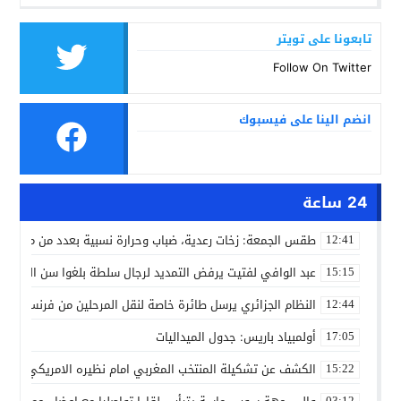
تابعونا على تويتر
Follow On Twitter
انضم الينا على فيسبوك
24 ساعة
طقس الجمعة: زخات رعدية، ضباب وحرارة نسبية بعدد من مدن ال
12:41
عبد الوافي لفتيت يرفض التمديد لرجال سلطة بلغوا سن التقاعد
15:15
النظام الجزائري يرسل طائرة خاصة لنقل المرحلين من فرنسا
12:44
أولمبياد باريس: جدول الميداليات
17:05
الكشف عن تشكيلة المنتخب المغربي امام نظيره الامريكي
15:22
03:12