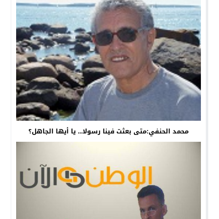
محمد الحنفي:متى بعثت فينا رسولا… يا أيها الجاهل؟