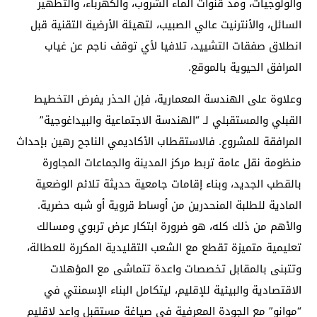
والولوجيات، ومد قنوات الماء الشروب، والكهرباء، والتطهير
السائل، والأنترنيت عالي الصبيب، لتهيئة الأرضية التقنية قبل
انطلاق صفقات التشييد، تلافيا لأي توقف ناجم عن غياب
المرافق الحيوية بالموقع.
وعلاوة على الهندسة المعمارية، فإن الحذر يفرض التخطيط
القبلي والمستقبلي لـ “الهندسة الاجتماعية والبيداغوجية”
المرافقة للمشروع. فالاستقطاب الأكاديمي الناجح رهين بإحداث
منظومة نقل عامة تربط مركز المدينة والجماعات المجاورة
بالقطب الجديد، وبناء إقامات جامعية حديثة تلائم الوضعية
المادية للطلبة المنحدرين من أوساط قروية أو شبه حضرية.
والأهم من ذلك كله، هو ضرورة ابتكار عرض تربوي ومسالك
تعليمية متميزة تقطع مع الشعب التقليدية المكررة للعطالة،
وتتبنى بالمقابل تخصصات واعدة تتماشى مع المؤهلات
الاقتصادية والبيئية للإقليم، ليتكامل البناء الإسمنتي في
“موانو” مع الجودة المعرفية في صياغة مستقبل واعد لاقليم