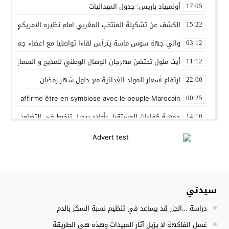
أولمبياد باريس: جدول الميداليات
17:05
الكشف عن تشكيلة المنتخب المغربي امام نظيره الامريكي
15:22
والي جهة سوس ماسة يترأس لقاءا تواصليا مع اعضاء جماعة تام
03:12
أيت ملول تحتضن مهرجان الوصال الوطني للمديح و السماع من 25 إلى 30 مارس
11:12
ارتفاع أسعار المواد الغدائية مع حلول شهر رمضان
22:00
 Gleut affirme être en symbiose avec le peuple Marocain
00:25
جمعية كفاءات المستقبل بأولاد برحيل تنخرط في التضامن الشعبي
14:10
المنتخب المغربي داخل القاعة يتأهل الى نصف نهائي كأس العر
12:01
نادي بلد الوليد الإسباني يعلن عن ضم الدولي المغربي سليم أملا
20:15
إستعمال السلاح الوظيفي لتوقيف أربعة أشخاص بفاس عرضوا سلا
11:19
سيدتي
النادي الجهوي للصحافة سوس ماسة يستحضر القيم الإنسانية وينظ
22:08
دراسة …الجزر قد يساعد في تنظيم نسبة السكر بالدم
مجلس الحكومة يصادق على مشروع مرسوم مدونة التغطية الصحي
15:54
غسل الفاكهة لا يزيل آثار المبيدات وهذه هي الطريقة