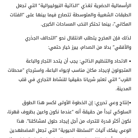
الرأسمالية الحضرية تغذي “الذاتية النيوليبرالية” التي تجعل
الطبقات الشعبية والمتوسطة تتصارع فيما بينها على “الفتات
المكاني”، بينما تحتكر النخب المساحات الكبرى.
لذلك فإن المخرج يتطلب الانتقال نحو “التحالف الجذري
والأفقي” بدلا من الصدام، يبرز خيار حتمي:
• الاتحاد والتنظيم الذاتي: يجب أن يتحد التجار والباعة
المتجولون لإيجاد مكان مناسب لإيواء الباعة، واسترجاع “محطات
القرب” التي تعتبر شريانا حقيقيا للنشاط التجاري في قلب
المدينة.
•إنتاج وعي تحرري: إن الخطوة الأولى لكسر هذا الطوق
السلوكي تبدأ من حقيقة أنه “عندما نكون واعين بظروف قهرنا،
نكون أكثر قدرة للتحرك من أجل إيجاد حلول لمشاكلنا”. هذا
الوعي يفكك آليات “السلطة الحيوية” التي تجعل المضطهدين