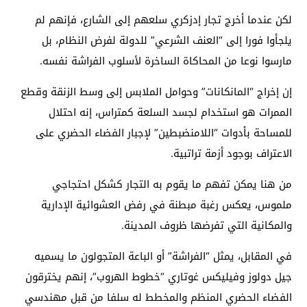
لكن عندما أخرج تجار إدزكري سلعهم إلى الشارع، فإنهم لم
يلجأوا فورا إلى “العنف الشرعي” للدولة لفرض النظام، بل
مارسوا نوعا من المحاكاة الساخرة لأسلوب الفراشة نفسه.
إن إخراج “المانكانات” وحوامل الملابس إلى وسط الزنقة وقطع
الممرات هو استخدام لجسد السلعة كمتراس، إنه احتلال
للمساحة بأدوات “اللامنضبطين” لإجبار الفضاء الحضري على
الاعتراف بوجود أزمة تراتبية.
من هنا يمكن تفهم ما يقوم به التجار كشكل احتجاجي
ملموس، يعكس رغبة مبطنة في رفض العشوائية الإدارية
والمكانية التي تفرضها ظروف المدينة.
في المقابل، يمثل “الفراشة” أو الباعة المتجولون ما يسميه
جيل دولوز وفيليكس غوتاري “خطوط الهروب”، إنهم يخترقون
الفضاء الحضري المنظم والمخطط له سلفا من قبل مهندسي