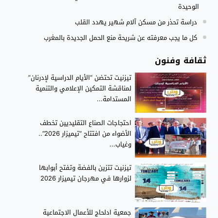
الوحيدة
دراسة تحذر من مسكن آلام شهير يهدد القلب
كل ما يجب معرفته عن شريحة منع الحمل الجديدة بالمغرب
ثقافة وفنون
تيزنيت تحتضن “الأيام الدراسية لإدرنان”
لمناقشة التمكين الإعلامي والتنمية
المستدامة...
احتجاجات الصناع التقليديين تخطف
الأضواء من افتتاح “تيميزار 2026”..
وغياب...
تيزنيت تتزين بالفضة وتفتح أبوابها
لزوارها في مهرجان تيميزار 2026
جمعية ادلحاج للأعمال الاجتماعية