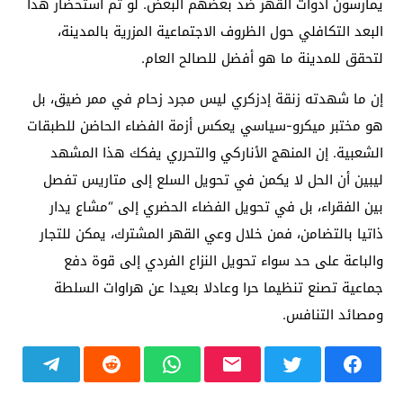
يمارسون أدوات القهر ضد بعضهم البعض. لو تم استحضار هذا
البعد التكافلي حول الظروف الاجتماعية المزرية بالمدينة،
لتحقق للمدينة ما هو أفضل للصالح العام.
إن ما شهدته زنقة إدزكري ليس مجرد زحام في ممر ضيق، بل
هو مختبر ميكرو-سياسي يعكس أزمة الفضاء الحاضن للطبقات
الشعبية. إن المنهج الأناركي والتحرري يفكك هذا المشهد
ليبين أن الحل لا يكمن في تحويل السلع إلى متاريس تفصل
بين الفقراء، بل في تحويل الفضاء الحضري إلى “مشاع يدار
ذاتيا بالتضامن، فمن خلال وعي القهر المشترك، يمكن للتجار
والباعة على حد سواء تحويل النزاع الفردي إلى قوة دفع
جماعية تصنع تنظيما حرا وعادلا بعيدا عن هراوات السلطة
ومصائد التنافس.