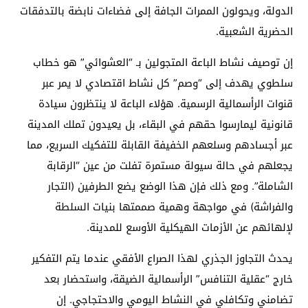
الدولة، ويحولون الممرات الجافة إلى فضاءات نابضة بالتدفقات
الحضرية الشعبية.
إن توصيف نشاط الباعة المتجولين بـ “العشوائي” هو خطاب
سلطوي يهدف إلى “وصم” كل نشاط اقتصادي لا يمر عبر
قنوات الرأسمالية الرسمية. هؤلاء الباعة لا ينتظرون سيادة
قانونية ليمارسوا حقهم في البقاء، بل يعيدون تملك المدينة
عبر أجسادهم وسلعهم الخفيفة القابلة للتفكيك السريع، مما
يجعلهم في حالة سيولة مستمرة تفلت من عين “الرقابة
الشاملة”. ومع ذلك فإن هذا الوضع يضع الطرفين (التجار
والفراشة) في مواجهة وهمية صممتها بنيات السلطة
لإلهائهم عن الأزمات الهيكلية الأوسع للمدينة.
يحدث التجاوز الجذري لهذا الصراع الأفقي عندما يتم التفكير
خارج “عقلية التنافس” الرأسمالية الضيقة، واستحضار بعد
تضامني وتكافلي في النشاط اليومي والاحتجاجي. إن