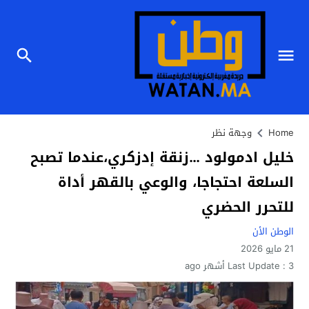
Home
وجهة نظر
خليل ادمولود …زنقة إدزكري،عندما تصبح
السلعة احتجاجا، والوعي بالقهر أداة
للتحرر الحضري
الوطن الأن
21 مايو 2026
3 أشهر ago
Last Update :