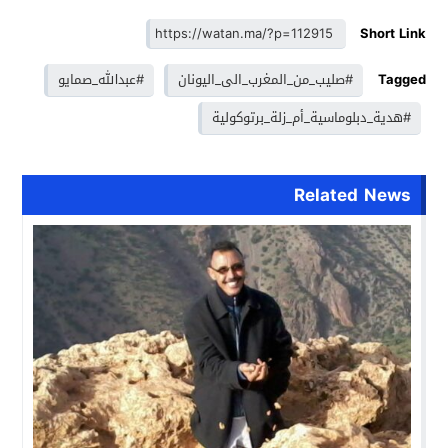
Short Link
Tagged
#صليب_من_المغرب_الى_اليونان
#عبدالله_صمايو
#هدية_دبلوماسية_أم_زلة_برتوكولية
Related News