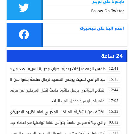
تابعونا على تويتر
Follow On Twitter
انضم الينا على فيسبوك
24 ساعة
طقس الجمعة: زخات رعدية، ضباب وحرارة نسبية بعدد من مدن ال
12:41
عبد الوافي لفتيت يرفض التمديد لرجال سلطة بلغوا سن التقاعد
15:15
النظام الجزائري يرسل طائرة خاصة لنقل المرحلين من فرنسا
12:44
أولمبياد باريس: جدول الميداليات
17:05
الكشف عن تشكيلة المنتخب المغربي امام نظيره الامريكي
15:22
والي جهة سوس ماسة يترأس لقاءا تواصليا مع اعضاء جماعة تام
03:12
أيت ملول تحتضن مهرجان الوصال الوطني للمديح و السماع من 25 إلى 30 مارس
11:12