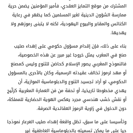
المشترك من موقع التمايز العقدي، فأمير المؤمنين يضمن حرية
ممارسة الشؤون الدينية لغير المسلمين كما يظهر في رعاية
الكنائس والمقابر والبيوع اليهودية، لكنه لا يتبنى رموزهم ولا
يهديها.
بناء على ذلك، فإن إقدام مسؤول حكومي على إهداء صليب
صنع في المغرب يمثل خروجا غير مبرر عن هذه الخصوصية،
فالنموذج المغربي يصور الإسلام كحاضن للتنوع وليس كمصنع
أو مهد لرموز تخالف عقيدته الرسمية، وكان بالأحرى بالمسؤول
الحكومي، لو أراد تجسيد التنوع والدبلوماسية الموازية، أن
يهدي مخطوطا تاريخيا، أو تحفة من فن العمارة المغربية كزلّيج
أو نقش خشب هندسي مجرد يعكس الهوية الحضارية للمملكة،
دون الدخول في زاوية الرموز العقائدية الصرفة.
وتأسيسا على ما سبق، تظل واقعة إهداء صليب العرعار نموذجا
حيا على ما يمكن تسميته بالدبلوماسية العاطفية غير