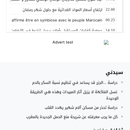
ارتفاع أسعار المواد الغدائية مع حلول شهر رمضان
22:00
 Gleut affirme être en symbiose avec le peuple Marocain
00:25
جمعية كفاءات المستقبل بأولاد برحيل تنخرط في التضامن الشعبي
14:10
المنتخب المغربي داخل القاعة يتأهل الى نصف نهائي كأس العر
12:01
نادي بلد الوليد الإسباني يعلن عن ضم الدولي المغربي سليم أملا
20:15
إستعمال السلاح الوظيفي لتوقيف أربعة أشخاص بفاس عرضوا سلا
11:19
سيدتي
النادي الجهوي للصحافة سوس ماسة يستحضر القيم الإنسانية وينظ
22:08
دراسة …الجزر قد يساعد في تنظيم نسبة السكر بالدم
مجلس الحكومة يصادق على مشروع مرسوم مدونة التغطية الصحي
15:54
غسل الفاكهة لا يزيل آثار المبيدات وهذه هي الطريقة
الوحيدة
دراسة تحذر من مسكن آلام شهير يهدد القلب
كل ما يجب معرفته عن شريحة منع الحمل الجديدة بالمغرب