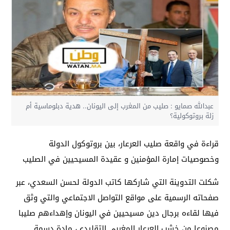
عبدالله صمايو : صليب من المغرب إلى اليونان.. هدية دبلوماسية أم
زلة بروتوكولية؟
قراءة في واقعة صليب العرعار، بين بروتوكول الدولة
وخصوصيات إمارة المؤمنين و عقيدة المسيحيين في الصليب
شكلت التدوينة التي شاركها كاتب الدولة لحسن السعدي، عبر
صفحاته الرسمية على مواقع التواصل الاجتماعي والتي وثق
فيها لقاءه برجال دين مسيحيين في اليونان وإهداءهم صليبا
مصنوعا من خشب العرعار المغربي التقليدي، مادة دسمة