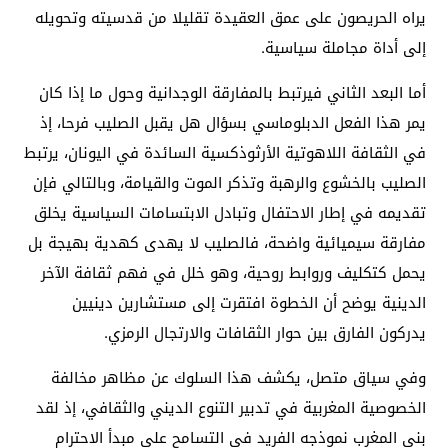
يراه الحريصون على عمق العقيدة تقليلا من قدسيته وتحويله
إلى أداة مجاملة سياسية.
أما البعد الثاني فيرتبط بالمفارقة الوجدانية وحول ما إذا كان
يمر هذا الفعل الدبلوماسي بسؤال هل يقبل الصليب فرحا، إذ
في الثقافة اللاهوتية الأرثوذكسية السائدة في اليونان، يرتبط
الصليب بالخشوع والرهبة وتذكر الموت والقيامة، وبالتالي فإن
تقديمه في إطار الاحتفال وتبادل الابتسامات السياسية يخلق
مفارقة سيميائية واضحة، فالصليب لا يهدى كهدية بهيجة بل
يحمل كتكليف وروابط روحية، وهو خلل في فهم ثقافة الآخر
الدينية يوضح أن الخطوة افتقرت إلى مستشارين دينيين
يدركون الفارق بين حوار الثقافات والارتجال الرمزي.
وفي سياق متصل، يكشف هذا السلوك عن مظاهر مخالفة
الخصوصية المغربية في تدبير التنوع الديني والثقافي، إذ لقد
بنى المغرب نموذجه الفريد في التسامح على مبدأ الاحترام