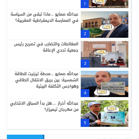
1
عبدالله صمايو …ماذا تبقى من السياسة
في الممارسة الديمقراطية المغربية؟
2
المغالطات والتضارب في تصريح رئيس
جمعية تحدي الإعاقة
3
عبدالله صمايو …محطة تيزنيت للطاقة
الشمسية: بين بريق الانتقال الطاقي
وهواجس التكلفة البيئية
4
عبدالله أخراز ….هل بدأ السباق الانتخابي
من مهرجان تيميزار؟
5