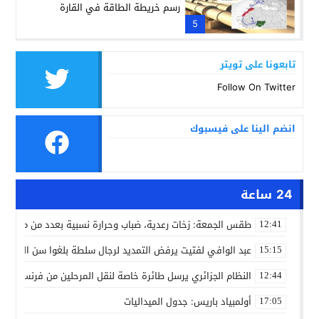
رسم خريطة الطاقة في القارة
5
تابعونا على تويتر
Follow On Twitter
انضم الينا على فيسبوك
24 ساعة
طقس الجمعة: زخات رعدية، ضباب وحرارة نسبية بعدد من مدن ال
12:41
عبد الوافي لفتيت يرفض التمديد لرجال سلطة بلغوا سن التقاعد
15:15
النظام الجزائري يرسل طائرة خاصة لنقل المرحلين من فرنسا
12:44
أولمبياد باريس: جدول الميداليات
17:05