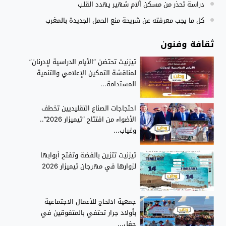
دراسة تحذر من مسكن آلام شهير يهدد القلب
كل ما يجب معرفته عن شريحة منع الحمل الجديدة بالمغرب
ثقافة وفنون
تيزنيت تحتضن “الأيام الدراسية لإدرنان”
لمناقشة التمكين الإعلامي والتنمية
المستدامة...
احتجاجات الصناع التقليديين تخطف
الأضواء من افتتاح “تيميزار 2026”..
وغياب...
تيزنيت تتزين بالفضة وتفتح أبوابها
لزوارها في مهرجان تيميزار 2026
جمعية ادلحاج للأعمال الاجتماعية
بأولاد جرار تحتفي بالمتفوقين في
حفل...