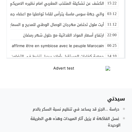
الكشف عن تشكيلة المنتخب المغربي امام نظيره الامريكي
15:22
والي جهة سوس ماسة يترأس لقاءا تواصليا مع اعضاء جماعة تام
03:12
أيت ملول تحتضن مهرجان الوصال الوطني للمديح و السماع من 25 إلى 30 مارس
11:12
ارتفاع أسعار المواد الغدائية مع حلول شهر رمضان
22:00
 Gleut affirme être en symbiose avec le peuple Marocain
00:25
جمعية كفاءات المستقبل بأولاد برحيل تنخرط في التضامن الشعبي
14:10
المنتخب المغربي داخل القاعة يتأهل الى نصف نهائي كأس العر
12:01
نادي بلد الوليد الإسباني يعلن عن ضم الدولي المغربي سليم أملا
20:15
إستعمال السلاح الوظيفي لتوقيف أربعة أشخاص بفاس عرضوا سلا
11:19
سيدتي
النادي الجهوي للصحافة سوس ماسة يستحضر القيم الإنسانية وينظ
22:08
دراسة …الجزر قد يساعد في تنظيم نسبة السكر بالدم
مجلس الحكومة يصادق على مشروع مرسوم مدونة التغطية الصحي
15:54
غسل الفاكهة لا يزيل آثار المبيدات وهذه هي الطريقة
الوحيدة