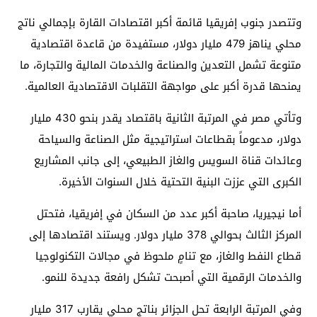
وتتصدر جنوب إفريقيا قائمة أكبر اقتصادات القارة بإجمالي ناتج
محلي يناهز 479 مليار دولار، مستفيدة من قاعدة اقتصادية
متنوعة تشمل التعدين والصناعة والخدمات المالية والتجارة، ما
يمنحها قدرة أكبر على مواجهة التقلبات الاقتصادية العالمية.
وتأتي مصر في المرتبة الثانية باقتصاد يقدر بنحو 430 مليار
دولار، مدعوماً بقطاعات استراتيجية مثل الصناعة والسياحة
وعائدات قناة السويس والغاز الطبيعي، إلى جانب المشاريع
الكبرى التي عززت البنية التحتية خلال السنوات الأخيرة.
أما نيجيريا، صاحبة أكبر عدد من السكان في إفريقيا، فتحتل
المركز الثالث بحوالي 378 مليار دولار. ويستند اقتصادها إلى
قطاع النفط والغاز، مع تنامٍ ملحوظ في مجالات التكنولوجيا
والخدمات الرقمية التي أصبحت تشكل رافعة جديدة للنمو.
وفي المرتبة الرابعة تحل الجزائر بناتج محلي يقارب 317 مليار