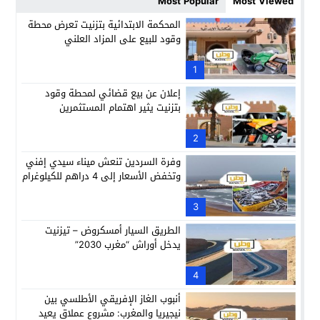
Most Popular
Most Viewed
المحكمة الابتدائية بتزنيت تعرض محطة
وقود للبيع على المزاد العلني
1
إعلان عن بيع قضائي لمحطة وقود
بتزنيت يثير اهتمام المستثمرين
2
وفرة السردين تنعش ميناء سيدي إفني
وتخفض الأسعار إلى 4 دراهم للكيلوغرام
3
الطريق السيار أمسكروض – تيزنيت
يدخل أوراش “مغرب 2030”
4
أنبوب الغاز الإفريقي الأطلسي بين
نيجيريا والمغرب: مشروع عملاق يعيد