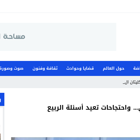
اضة
حول العالم
قضايا وحوادث
ثقافة وفنون
صوت وصورة
ليتان اليوم، وقطب ج _
و
ع المغربي… واحتجاحات تعيد أسئلة الربيع