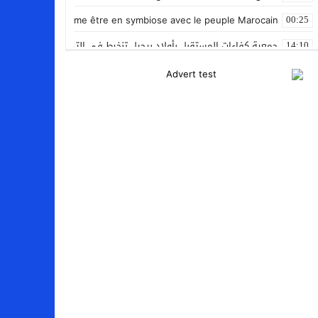
nan Le Gleut affirme être en symbiose avec le peuple Marocain
00:25
جمعية كفاءات المستقبل بأولاد برحيل تنخرط في التضامن الشعبي مع ضحا
14:10
المنتخب المغربي داخل القاعة يتأهل الى نصف نهائي كأس العرب
12:01
نادي بلد الوليد الإسباني يعلن عن ضم الدولي المغربي سليم أملاح
20:15
إستعمال السلاح الوظيفي لتوقيف أربعة أشخاص بفاس عرضوا سلامة الم
11:19
النادي الجهوي للصحافة سوس ماسة يستحضر القيم الإنسانية وينظم يوم 
22:08
مجلس الحكومة يصادق على مشروع مرسوم مدونة التغطية الصحية الأس
15:54