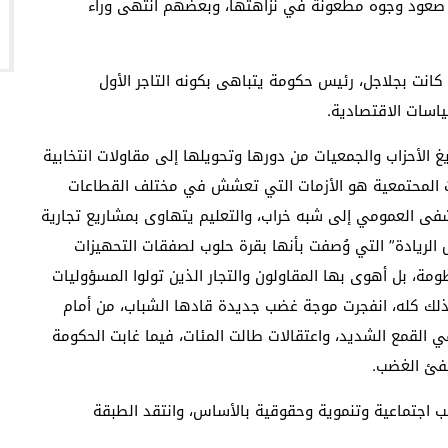
 صعود وجوه مطعونة في نزاهتها، وبعضهم انتهى وراء
انت بجلاجل، رئيس حكومة يتباهى بكونه التاجر الأول
اسات الاقتصادية.
الأحزاب والجمعيات من دورها وتحويلها إلى مقاولات انتخابية
ات المحتمعية هو الأزمات التي تعشش في مختلف القطاعات
ى العمومي إلى شبه خراب، والتعليم يتهاوى بمشاريع تجارية
 الريادة” التي وُصفت بأنها بقرة حلوب لصفقات التحهيزات
مة، بل أهوى بها المقاولون والتجار الذين تولوا المسؤوليات
لك كله، انفجرت موجة غضب جديدة قادها الشباب، من أمام
 القمع الشديد، واعتقالات طالت المئات، فيما غابت الحكومة
طفئ الغضب.
الب اجتماعية وتنموية وحقوقية بالأساس، وانتقد الطبقة