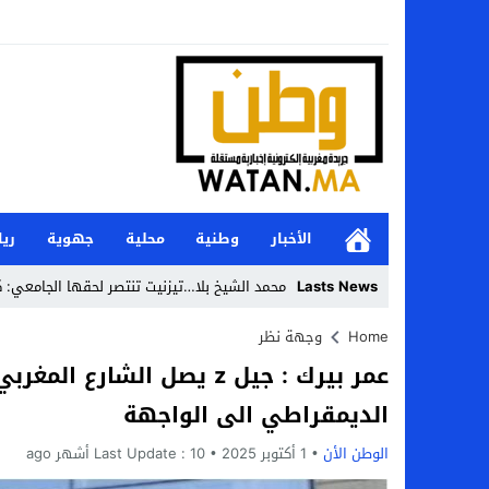
الأخبار
وطنية
محلية
جهوية
ري
Lasts News
محمد الشيخ بلا…تيزنيت تنتصر لحقها الجامعي: ك
Stop
Home
وجهة نظر
عمر بيرك : جيل z يصل الشار
Previous
الديمقراطي الى الواجهة
Next
الوطن الأن
1 أكتوبر 2025
10 أشهر ago
Last Update :