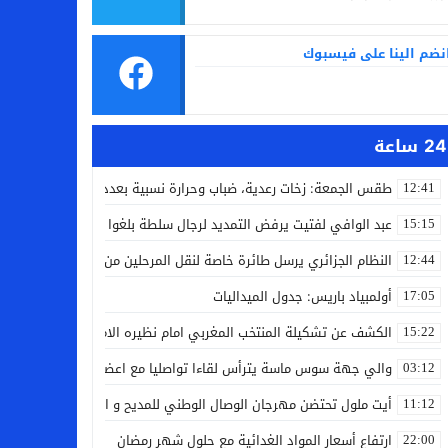
نضم الينا على فيسبوك
24 ساعة
طقس الجمعة: زخات رعدية، ضباب وحرارة نسبية بعدد من مدن المملكة
12:41
عبد الوافي لفتيت يرفض التمديد لرجال سلطة بلغوا سن التقاعد
15:15
النظام الجزائري يرسل طائرة خاصة لنقل المرحلين من فرنسا
12:44
أولمبياد باريس: جدول الميداليات
17:05
الكشف عن تشكيلة المنتخب المغربي امام نظيره الامريكي
15:22
والي جهة سوس ماسة يترأس لقاءا تواصليا مع اعضاء جماعة تامري شما
03:12
أيت ملول تحتضن مهرجان الوصال الوطني للمديح و السماع من 25 إلى 30 مارس
11:12
ارتفاع أسعار المواد الغدائية مع حلول شهر رمضان
22:00