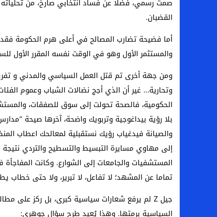
صمت رسمي، فضلا عن فساد انتخابي صارخ، من تحلياته
القضبان.
أما فضيحة تضارب المصالح في أعلى هرم الحكومة فقد ك
والمستثمر الأول وهو في الوقت نفسه المقرر الأول للسي
ومن جهة أخرى تم قتل العمل السياسي والمدني و تفريغ 
وتحارية… غير أن الذي أجج نضالات الشباب وعموم الفئ
الحكومية، فالصحة تحولت إلى سوق للصفقات، والمستشف
بلا رؤية بيداغوجية وتربويك واضحة، آخرها صيحة “مدارس
والصيانة فيدغياب رؤيك نستقبلية لمعالحك اعطاب المنظو
إلى مهاوي مسايرة التبسيط والتسطيح والتردي نتيجة ذ
المستشفيات والجامعات إلى الشوارع. وكانت المفاجأة في
تماما عن المشهد؛ لا تفاعل، لا تبرير، ولا حتى خطاب ي
جيل Z لم يرفع شعارات سياسية كبرى، بل ركز على مط
السياسية برمتها. وهذا يُعيد طرح سؤال جوهري: