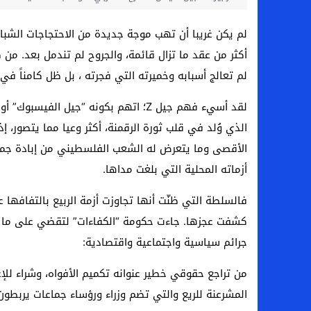
لم يكن غريبا أن تهب موجة جديدة من الاحتجاجات الشباب
أكثر من عقد ما تزال قائمة، والجروح لم تندمل بعد. من 
لم تعالج أسبابه وخميرته التي فجرته ، بل ظل كامناً في
لقد أسيء فهم جيل Z؛ اتهم بكونه “جيل ا
الذي وُلد في قلب ثورة الرقمنة، أكثر وعيا مما يتصور،
الأقصى وما يتعرض له الشعب الفلسطيني من إبادة جماعية
أزماته المحلية التي بلغت مداها.
كشفت عجزها. جاءت حكومة “الكفاءات” لتقضي على ما ت
جرائم سياسية واجتماعية واقتصادية:
من تراجع حقوقي خطير عنوانه تكميم الأفواه، وشراء للإع
المشرعنة للريع والتي تضم وزراء ورؤساء جماعات يربط