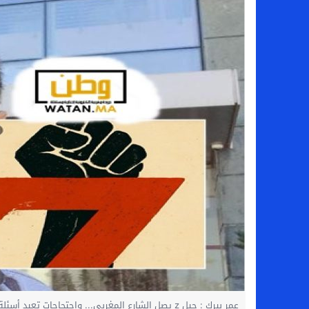
عمر بيرك : جيل z يصل الشارع المغربي... واحتجاحات تعيد أسئلة الربيع الديمقراطي الى الواجهة