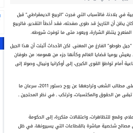
ية في بلادنا، فالأسباب التي فجرت “الربيع الديمقراطي” قبل
ا
كان يظن أن التاريخ قد طوى صفحته، فقد أخطأ التقدير، فالربيع
 المنعرج ينتظر الشرارة، ويعود متى ما توفرت شروطه.
لفيسبوك” أو “جيل طوطو” الفارغ من المعنى. لكن الأحداث أثبتت أن هذا الجيل
 إذ يعيش يوميا قضايا العالم وكأنها جزء من همومه: من طوفان
 أمام تواطؤ القوى الكبرى، إلى أوكرانيا ونيبال، وصولا إلى
فالسلطة التي ظنّت أنها تجاوزت أزمة الربيع بالتفافها على مطالب الشعب وتراجعها عن روح دستور 2011، سرعان ما
بقى من الحقوق والمكتسبات، وترتكب ـ في نظر المحتجين ـ
لام، وقمع للتظاهرات، واعتقالات متكررة، إلى الحكومة
ون مصالح شخصية مباشرة بالقطاعات التي يسيرونها، في ظل