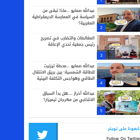
1
عبدالله صمايو …ماذا تبقى من
السياسة في الممارسة الديمقراطية
المغربية؟
2
المغالطات والتضارب في تصريح
رئيس جمعية تحدي الإعاقة
3
عبدالله صمايو …محطة تيزنيت
للطاقة الشمسية: بين بريق الانتقال
الطاقي وهواجس التكلفة البيئية
4
عبدالله أخراز ….هل بدأ السباق
الانتخابي من مهرجان تيميزار؟
5
ابعونا على تويتر
Follow On Twitte